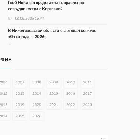
Глеб Никитин представил направления
сотрудничества с Киргизией
06.08.2026 16:44
В Нижегородской области стартовал конкурс
«Отец года — 2026»
06.08.2026 16:37
Городец подписал соглашения с Кара-Кулем и
РХИВ
Токмоком
06.08.2026 16:26
2006
2007
2008
2009
2010
2011
Экспорт продукции АПК Нижегородской области
вырос в 1,9 раза
2012
2013
2014
2015
2016
2017
06.08.2026 16:18
2018
2019
2020
2021
2022
2023
В Нижнем Новгороде открыли фестиваль «Семья
2024
2025
2026
Нижегородская»
06.08.2026 16:08