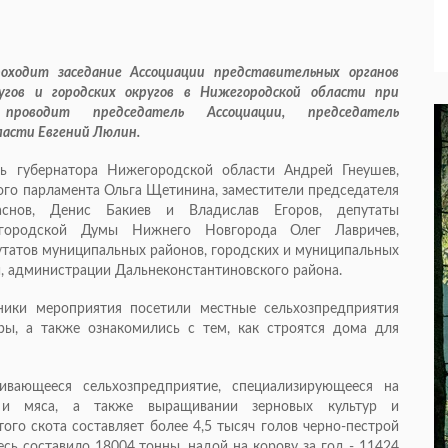
оходит заседание Ассоциации представительных органов
угов и городских округов в Нижегородской области при
 проводит председатель Ассоциации, председатель
ласти Евгений Люлин.
ль губернатора Нижегородской области Андрей Гнеушев,
ого парламента Ольга Щетинина, заместители председателя
аснов, Денис Бакиев и Владислав Егоров, депутаты
ь городской Думы Нижнего Новгорода Олег Лавричев,
утатов муниципальных районов, городских и муниципальных
и, администрации Дальнеконстантиновского района.
ники мероприятия посетили местные сельхозпредприятия
ры, а также ознакомились с тем, как строятся дома для
ивающееся сельхозпредприятие, специализирующееся на
 и мяса, а также выращивании зерновых культур и
ого скота составляет более 4,5 тысяч голов черно-пестрой
сь составило 18004 тонны, надой на корову за год - 11424