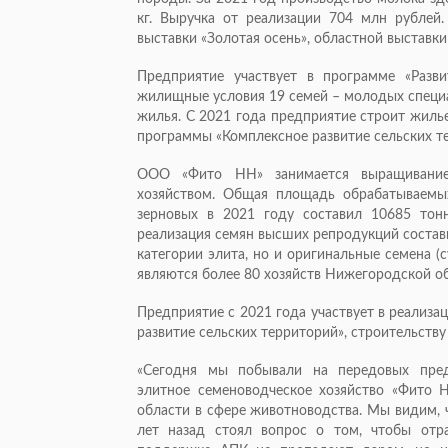
кг. Выручка от реализации 704 млн рублей
выставки «Золотая осень», областной выставки
Предприятие участвует в программе «Разв
жилищные условия 19 семей – молодых специа
жилья. С 2021 года предприятие строит жилье
программы «Комплексное развитие сельских тер
ООО «Фито НН» занимается выращиванием 
хозяйством. Общая площадь обрабатываемых
зерновых в 2021 году составил 10685 тонн
реализация семян высших репродукций состав
категории элита, но и оригинальные семена 
являются более 80 хозяйств Нижегородской об
Предприятие с 2021 года участвует в реализ
развитие сельских территорий», строительству
«Сегодня мы побывали на передовых пред
элитное семеноводческое хозяйство «Фито 
области в сфере животноводства. Мы видим, ч
лет назад стоял вопрос о том, чтобы отра