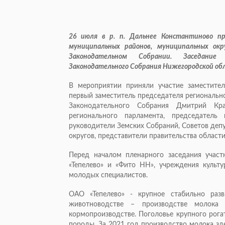
26 июля в р. п. Дальнее Константиново пр
муниципальных районов, муниципальных окр
Законодательном Собрании. Заседание
Законодательного Собрания Нижегородской об
В мероприятии приняли участие заместите
первый заместитель председателя региональн
Законодательного Собрания Дмитрий Кр
регионального парламента, председател
руководители Земских Собраний, Советов деп
округов, представители правительства област
Перед началом пленарного заседания участ
«Тепелево» и «Фито НН», учреждения культу
молодых специалистов.
ОАО «Тепелево» - крупное стабильно разв
животноводстве – производстве молока
кормопроизводстве. Поголовье крупного рогат
породы. За 2021 год производство молока зде