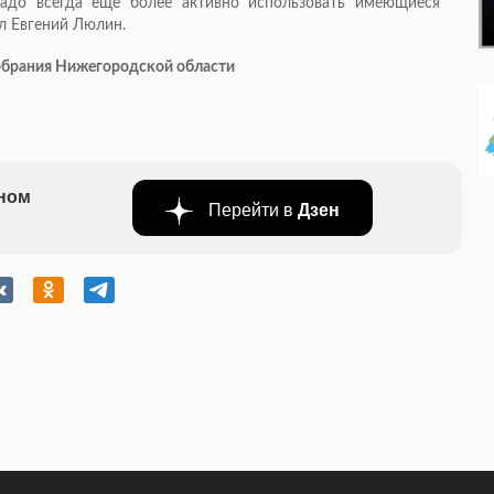
адо всегда еще более активно использовать имеющиеся
ул Евгений Люлин.
Собрания Нижегородской области
бном
Перейти в
Дзен