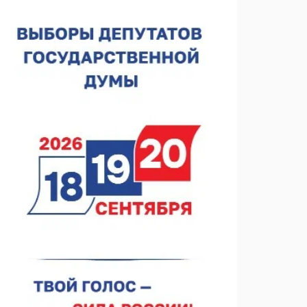
Нижегородская область подписала соглашения с
регионами Киргизии
06.08.2026 15:26
Видели ночь, бежали всю ночь... На
Нижневолжской набережной прошел необычный
забег
06.08.2026 15:25
Они закрыли наш гештальт
06.08.2026 15:05
Нижегородские хирурги выполнили трансоральную
операцию на щитовидной железе
06.08.2026 15:03
Более 30 нижегородцев прошли обучение для
соцконтракта
06.08.2026 14:46