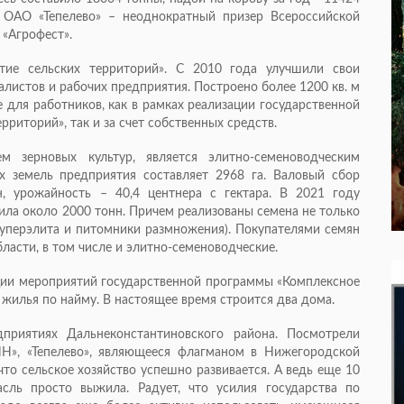
. ОАО «Тепелево» – неоднократный призер Всероссийской
 «Агрофест».
итие сельских территорий». С 2010 года улучшили свои
листов и рабочих предприятия. Построено более 1200 кв. м
 для работников, как в рамках реализации государственной
риторий», так и за счет собственных средств.
зерновых культур, является элитно-семеноводческим
 земель предприятия составляет 2968 га. Валовый сбор
, урожайность – 40,4 центнера с гектара. В 2021 году
ила около 2000 тонн. Причем реализованы семена не только
(суперэлита и питомники размножения). Покупателями семян
ласти, в том числе и элитно-семеноводческие.
ации мероприятий государственной программы «Комплексное
 жилья по найму. В настоящее время строится два дома.
приятиях Дальнеконстантиновского района. Посмотрели
НН», «Тепелево», являющееся флагманом в Нижегородской
то сельское хозяйство успешно развивается. А ведь еще 10
сль просто выжила. Радует, что усилия государства по