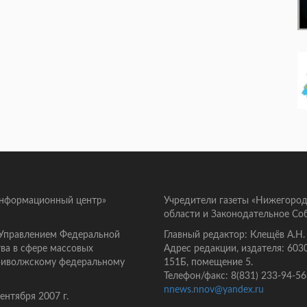
информационный центр»
Учредители газеты «Нижегород
области и Законодательное Со
 Управлением Федеральной
Главный редактор: Клещёв А.Н.
ва в сфере массовых
Адрес редакции, издателя: 603
Приволжскому федеральному
151Б, помещение 5.
Телефон/факс: 8(831) 233-94-56
nnews.nnov@yandex.ru
нтября 2007 г.