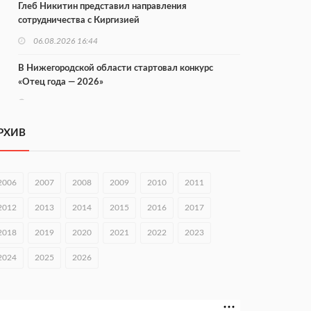
Глеб Никитин представил направления
сотрудничества с Киргизией
06.08.2026 16:44
В Нижегородской области стартовал конкурс
«Отец года — 2026»
06.08.2026 16:37
Городец подписал соглашения с Кара-Кулем и
РХИВ
Токмоком
06.08.2026 16:26
2006
2007
2008
2009
2010
2011
Экспорт продукции АПК Нижегородской области
вырос в 1,9 раза
2012
2013
2014
2015
2016
2017
06.08.2026 16:18
2018
2019
2020
2021
2022
2023
В Нижнем Новгороде открыли фестиваль «Семья
2024
2025
2026
Нижегородская»
06.08.2026 16:08