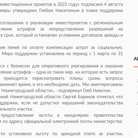
инвестиционных проектов в 2022 году» подписано 4 августа
й меры утверждено Глебом Никитиным в плане поддержки
соглашения о реализации инвестпроектов с региональным
числение штрафов за непредставление разрешений на
 в срок, который установлен условиями договоров аренды и
ние пеней по оплате компенсации затрат за социальную,
 Мера поддержки установлена на период с 1 марта по 31
А
я с бизнесом для оперативного реагирования и оказания
ение штрафов – одна из таких мер, на которую есть запрос
 приходится пересматривать планы, сроки, вопросы
занимает время, и его необходимо дать. Мы заинтересованы
в Нижегородской области», - подчеркнул Глеб Никитин.
ний Нижегородской области Сергей Баринов отметил, что
ддержки, если не допустил нарушений законодательства
льного участка.
предоставление льготы в канцелярию правительства
ли по адресу официальной электронной почты министерства:
сти установило льготу по арендной плате за участки,