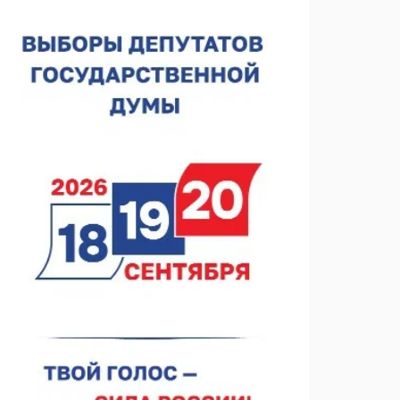
Нижегородская область подписала соглашения с
регионами Киргизии
06.08.2026 15:26
Видели ночь, бежали всю ночь... На
Нижневолжской набережной прошел необычный
забег
06.08.2026 15:25
Они закрыли наш гештальт
06.08.2026 15:05
Нижегородские хирурги выполнили трансоральную
операцию на щитовидной железе
06.08.2026 15:03
Более 30 нижегородцев прошли обучение для
соцконтракта
06.08.2026 14:46