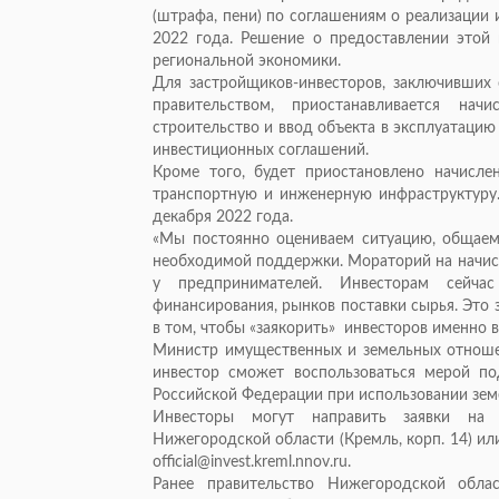
(штрафа, пени) по соглашениям о реализации 
2022 года. Решение о предоставлении это
региональной экономики.
Для застройщиков-инвесторов, заключивших 
правительством, приостанавливается на
строительство и ввод объекта в эксплуатацию
инвестиционных соглашений.
Кроме того, будет приостановлено начисле
транспортную и инженерную инфраструктуру.
декабря 2022 года.
«Мы постоянно оцениваем ситуацию, общаемс
необходимой поддержки. Мораторий на начисл
у предпринимателей. Инвесторам сейчас
финансирования, рынков поставки сырья. Это 
в том, чтобы «заякорить» инвесторов именно 
Министр имущественных и земельных отноше
инвестор сможет воспользоваться мерой по
Российской Федерации при использовании земе
Инвесторы могут направить заявки на 
Нижегородской области (Кремль, корп. 14) и
official@invest.kreml.nnov.ru.
Ранее правительство Нижегородской обла