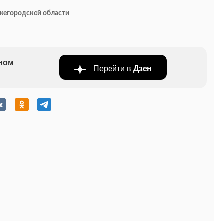
ижегородской области
бном
Перейти в
Дзен