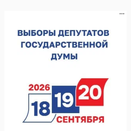
В Нижегородской области выбрали лучшего лесного
пожарного
07.08.2026 13:48
В Нижнем Новгороде отметили 70-летие Дня строителя
07.08.2026 13:15
В Нижегородской области посещаемость спортобъектов
выросла на 28%
07.08.2026 12:15
В Нижнем Новгороде прошло совещание Росгвардии
07.08.2026 12:04
В Нижегородской области созданы четыре ММЦ
07.08.2026 11:46