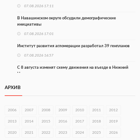
07.08.2026 17:11
В Навашинском округе обсудили демографические
инициативы
07.08.2026 17:01
Институт развития агломерации разработал 39 генпланов
07.08.2026 16:57
С 8 августа изменят схему движения на въезде в Нижний
Новгород
07.08.2026 15:15
АРХИВ
В Нижегородской области прошло заседание АТК и
оперштаба
2006
2007
2008
2009
2010
2011
2012
07.08.2026 14:54
2013
2014
2015
2016
2017
2018
2019
В Чкаловске спустили на воду «Метеор-120Р»
2020
07.08.2026 14:01
2021
2022
2023
2024
2025
2026