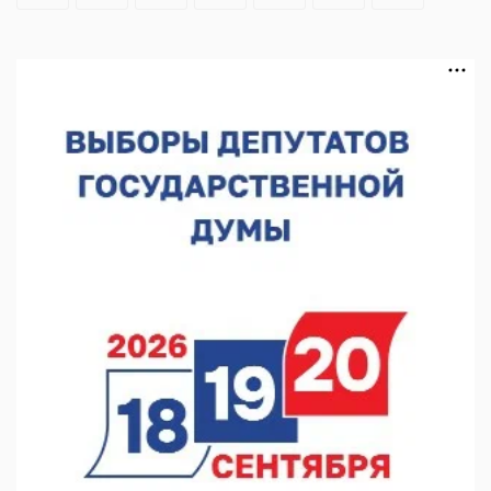
В Нижегородской области выбрали лучшего лесного
пожарного
07.08.2026 13:48
В Нижнем Новгороде отметили 70-летие Дня строителя
07.08.2026 13:15
В Нижегородской области посещаемость спортобъектов
выросла на 28%
07.08.2026 12:15
В Нижнем Новгороде прошло совещание Росгвардии
07.08.2026 12:04
В Нижегородской области созданы четыре ММЦ
07.08.2026 11:46