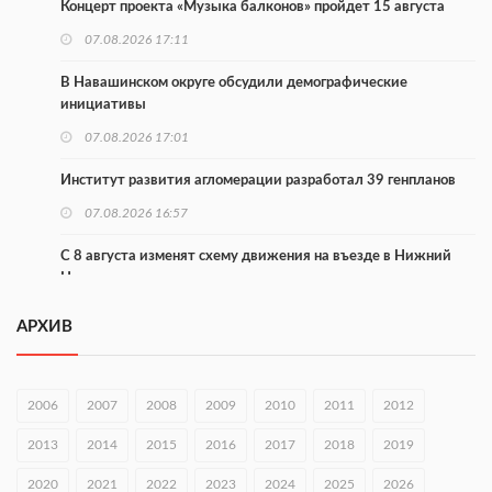
Концерт проекта «Музыка балконов» пройдет 15 августа
07.08.2026 17:11
В Навашинском округе обсудили демографические
инициативы
07.08.2026 17:01
Институт развития агломерации разработал 39 генпланов
07.08.2026 16:57
С 8 августа изменят схему движения на въезде в Нижний
Новгород
07.08.2026 15:15
АРХИВ
В Нижегородской области прошло заседание АТК и
оперштаба
2006
2007
2008
2009
2010
2011
2012
07.08.2026 14:54
2013
2014
2015
2016
2017
2018
2019
В Чкаловске спустили на воду «Метеор-120Р»
2020
07.08.2026 14:01
2021
2022
2023
2024
2025
2026