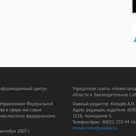
информационный центр»
Учредители газеты «Нижегород
области и Законодательное Со
 Управлением Федеральной
Главный редактор: Клещёв А.Н.
ва в сфере массовых
Адрес редакции, издателя: 603
Приволжскому федеральному
151Б, помещение 5.
Телефон/факс: 8(831) 233-94-56
nnews.nnov@yandex.ru
нтября 2007 г.