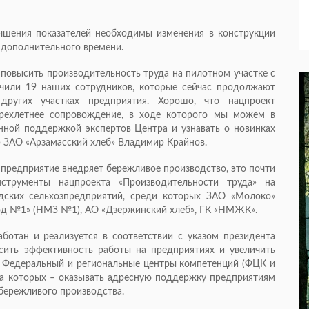
чшения показателей необходимы изменения в конструкции
т дополнительного времени.
повысить производительность труда на пилотном участке с
чили 19 наших сотрудников, которые сейчас продолжают
других участках предприятия. Хорошо, что нацпроект
трехлетнее сопровождение, в ходе которого мы можем в
нной поддержкой экспертов Центра и узнавать о новинках
р ЗАО «Арзамасский хлеб» Владимир Крайнов.
предприятие внедряет бережливое производство, это почти
струменты нацпроекта «Производительности труда» на
дских сельхозпредприятий, среди которых ЗАО «Молоко»
од №1» (НМЗ №1), АО «Дзержинский хлеб», ГК «НМЖК».
ботан и реализуется в соответствии с указом президента
сить эффективность работы на предприятиях и увеличить
. Федеральный и региональные центры компетенций (ФЦК и
ча которых – оказывать адресную поддержку предприятиям
бережливого производства.