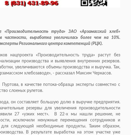
е «Производительность труда» ЗАО «Арзамасский хлеб»
в частности, выработка увеличилась более чем на 10%.
эксперты Регионального центра компетенций (РЦК).
иков нацпроекта «Производительность труда» растут без
онализации производства и выявления внутренних резервов.
ботки, увеличиваются объемы производства и выручка. Так,
рзамасском хлебозаводе», - рассказал Максим Черкасов.
Пуртова, в качестве потока-образца эксперты совместно с
тво слоеных рулетов.
вода, он составляет большую долю в выручке предприятия.
начительные резервы для увеличения производительности
ыявили 27 «узких мест». В 22-х мы нашли решение, не
ности, исключили ненужные перемещения сотрудников и
 для следующей необходимые продукты. Таким образом,
оизводства. В результате выработка на этом участке уже