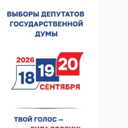
лесного пожарного
07.08.2026 13:48
В Нижнем Новгороде отметили 70-летие Дня
строителя
07.08.2026 13:15
В Нижегородской области посещаемость
спортобъектов выросла на 28%
07.08.2026 12:15
В Нижнем Новгороде прошло совещание
Росгвардии
07.08.2026 12:04
В Нижегородской области созданы четыре ММЦ
07.08.2026 11:46