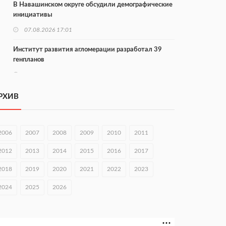
В Навашинском округе обсудили демографические
инициативы
07.08.2026 17:01
Институт развития агломерации разработал 39
генпланов
07.08.2026 16:57
С 8 августа изменят схему движения на въезде в
РХИВ
Нижний Новгород
07.08.2026 15:15
2006
2007
2008
2009
2010
2011
В Нижегородской области прошло заседание АТК и
оперштаба
2012
2013
2014
2015
2016
2017
07.08.2026 14:54
2018
2019
2020
2021
2022
2023
В Чкаловске спустили на воду «Метеор-120Р»
2024
2025
2026
07.08.2026 14:01
В Нижегородской области выбрали лучшего