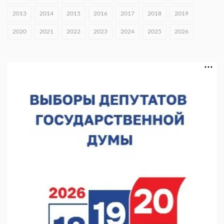
06.08.2026 16:18
2013
2014
2015
2016
2017
2018
2019
В Нижнем Новгороде открыли фестиваль «Семья
2020
2021
2022
2023
2024
2025
2026
Нижегородская»
06.08.2026 16:08
Нижегородская область подписала соглашения с регионами
Киргизии
06.08.2026 15:26
Видели ночь, бежали всю ночь... На Нижневолжской
набережной прошел необычный забег
06.08.2026 15:25
Они закрыли наш гештальт
06.08.2026 15:05
Нижегородские хирурги выполнили трансоральную
операцию на щитовидной железе
06.08.2026 15:03