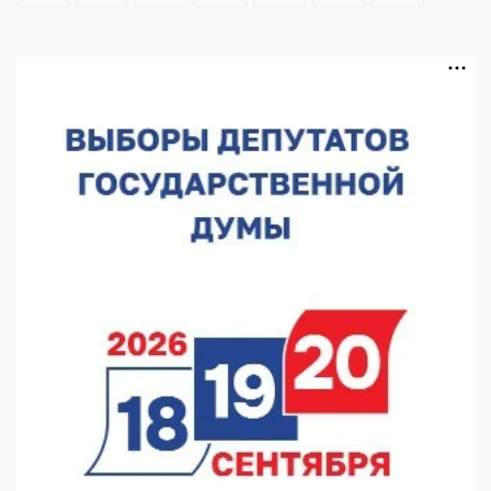
В Чкаловске спустили на воду «Метеор-120Р»
07.08.2026 14:01
В Нижегородской области выбрали лучшего лесного
пожарного
07.08.2026 13:48
В Нижнем Новгороде отметили 70-летие Дня строителя
07.08.2026 13:15
В Нижегородской области посещаемость спортобъектов
выросла на 28%
07.08.2026 12:15
В Нижнем Новгороде прошло совещание Росгвардии
07.08.2026 12:04