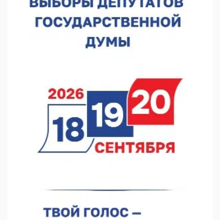
07.08.2026 12:04
В Нижегородской области созданы четыре ММЦ
07.08.2026 11:46
Кратковременные перерывы вещания телерадиопрограмм
ожидаются в Нижнем Новгороде до 16 августа в связи с
покраской телебашни
07.08.2026 11:20
В автобусах Арзамаса устанавливают терминалы оплаты
07.08.2026 11:03