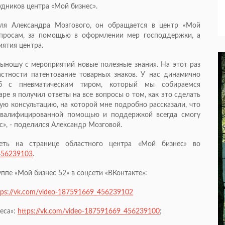
удников центра «Мой бизнес».
ля Александра Мозгового, он обращается в центр «Мой
опросам, за помощью в оформлении мер господдержки, а
ятия центра.
 выношу с мероприятий новые полезные знания. На этот раз
астности патентование товарных знаков. У нас динамично
уб с пневматическим тиром, который мы собираемся
ре я получил ответы на все вопросы о том, как это сделать
ую консультацию, на которой мне подробно рассказали, что
 квалифицированной помощью и поддержкой всегда смогу
с», - поделился Александр Мозговой.
еть на странице областного центра «Мой бизнес» во
_456239103
.
пе «Мой бизнес 52» в соцсети «ВКонтакте»:
tps://vk.com/video-187591669_456239102
неса»:
https://vk.com/video-187591669_456239100
;