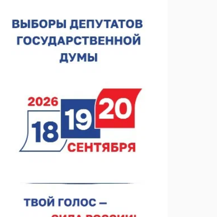
Нижегородская область подписала соглашения с
регионами Киргизии
06.08.2026 15:26
Видели ночь, бежали всю ночь... На
Нижневолжской набережной прошел необычный
забег
06.08.2026 15:25
Они закрыли наш гештальт
06.08.2026 15:05
Нижегородские хирурги выполнили трансоральную
операцию на щитовидной железе
06.08.2026 15:03
Более 30 нижегородцев прошли обучение для
соцконтракта
06.08.2026 14:46