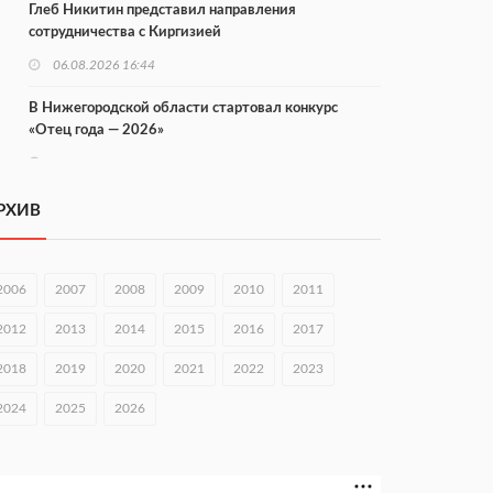
Глеб Никитин представил направления
сотрудничества с Киргизией
06.08.2026 16:44
В Нижегородской области стартовал конкурс
«Отец года — 2026»
06.08.2026 16:37
Городец подписал соглашения с Кара-Кулем и
РХИВ
Токмоком
06.08.2026 16:26
2006
2007
2008
2009
2010
2011
Экспорт продукции АПК Нижегородской области
вырос в 1,9 раза
2012
2013
2014
2015
2016
2017
06.08.2026 16:18
2018
2019
2020
2021
2022
2023
В Нижнем Новгороде открыли фестиваль «Семья
2024
2025
2026
Нижегородская»
06.08.2026 16:08