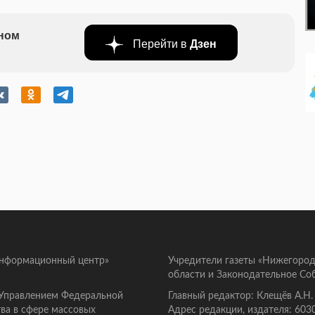
бном
Перейти в
Дзен
информационный центр»
Учредители газеты «Нижегород
области и Законодательное Со
 Управлением Федеральной
Главный редактор: Клещёв А.Н.
ва в сфере массовых
Адрес редакции, издателя: 603