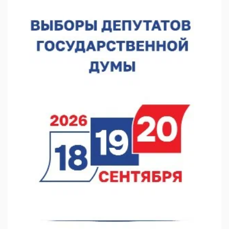
07.08.2026 12:15
В Нижнем Новгороде прошло совещание Росгвардии
07.08.2026 12:04
В Нижегородской области созданы четыре ММЦ
07.08.2026 11:46
Кратковременные перерывы вещания телерадиопрограмм
ожидаются в Нижнем Новгороде до 16 августа в связи с
покраской телебашни
07.08.2026 11:20
В автобусах Арзамаса устанавливают терминалы оплаты
07.08.2026 11:03