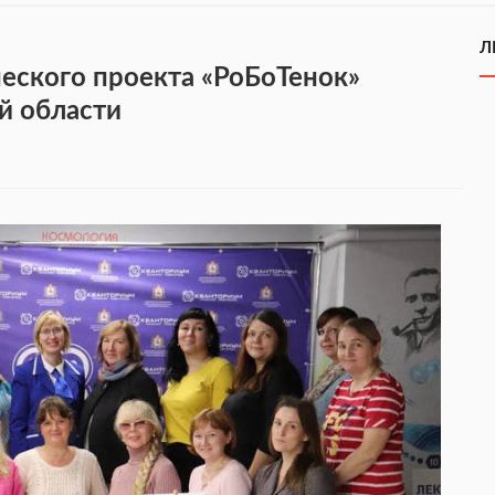
Л
еского проекта «РоБоТенок»
й области