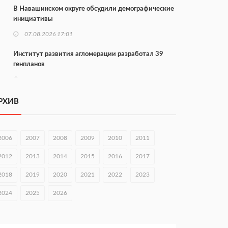
В Навашинском округе обсудили демографические
инициативы
07.08.2026 17:01
Институт развития агломерации разработал 39
генпланов
07.08.2026 16:57
С 8 августа изменят схему движения на въезде в
РХИВ
Нижний Новгород
07.08.2026 15:15
2006
2007
2008
2009
2010
2011
В Нижегородской области прошло заседание АТК и
оперштаба
2012
2013
2014
2015
2016
2017
07.08.2026 14:54
2018
2019
2020
2021
2022
2023
В Чкаловске спустили на воду «Метеор-120Р»
2024
2025
2026
07.08.2026 14:01
В Нижегородской области выбрали лучшего