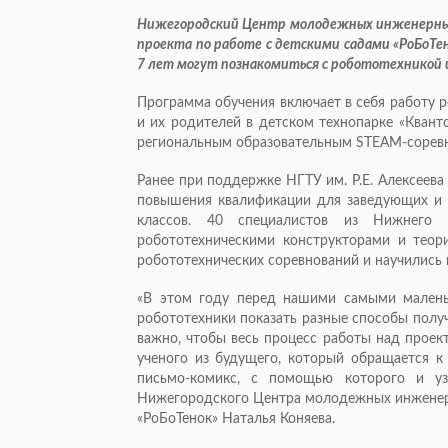
Нижегородский Центр молодежных инженерных
проекта по работе с детскими садами «РоБоТен
7 лет могут познакомиться с робототехникой и
Программа обучения включает в себя работу 
и их родителей в детском технопарке «Квант
региональным образовательным STEAM-соревн
Ранее при поддержке НГТУ им. Р.Е. Алексеев
повышения квалификации для заведующих и в
классов. 40 специалистов из Нижнего
робототехническими конструкторами и теори
робототехнических соревнований и научилис
«В этом году перед нашими самыми мален
робототехники показать разные способы получ
важно, чтобы весь процесс работы над прое
ученого из будущего, который обращается к
письмо-комикс, с помощью которого и уз
Нижегородского Центра молодежных инженерн
«РоБоТенок» Наталья Коняева.