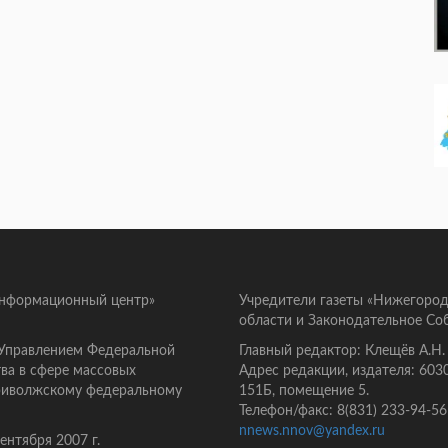
информационный центр»
Учредители газеты «Нижегород
области и Законодательное Со
 Управлением Федеральной
Главный редактор: Клещёв А.Н.
ва в сфере массовых
Адрес редакции, издателя: 603
Приволжскому федеральному
151Б, помещение 5.
Телефон/факс: 8(831) 233-94-56
nnews.nnov@yandex.ru
нтября 2007 г.