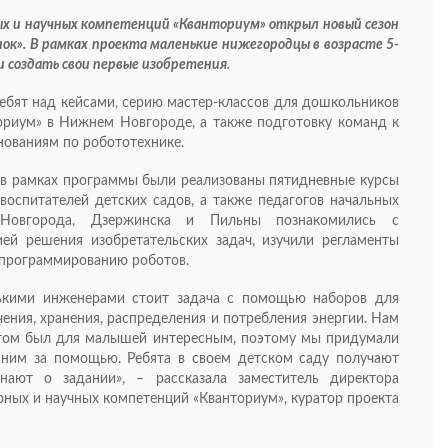
 и научных компетенций «Кванториум» открыл новый сезон
ок». В рамках проекта маленькие нижегородцы в возрасте 5-
 создать свои первые изобретения.
ребят над кейсами, серию мастер-классов для дошкольников
ориум» в Нижнем Новгороде, а также подготовку команд к
ованиям по робототехнике.
а в рамках программы были реализованы пятидневные курсы
оспитателей детских садов, а также педагогов начальных
 Новгорода, Дзержинска и Пильны познакомились с
ей решения изобретательских задач, изучили регламенты
ь программированию роботов.
ькими инженерами стоит задача с помощью наборов для
ения, хранения, распределения и потребления энергии. Нам
ктом был для малышей интересным, поэтому мы придумали
 ним за помощью. Ребята в своем детском саду получают
нают о задании», – рассказала заместитель директора
ых и научных компетенций «Кванториум», куратор проекта