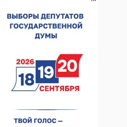
лесного пожарного
07.08.2026 13:48
В Нижнем Новгороде отметили 70-летие Дня
строителя
07.08.2026 13:15
В Нижегородской области посещаемость
спортобъектов выросла на 28%
07.08.2026 12:15
В Нижнем Новгороде прошло совещание
Росгвардии
07.08.2026 12:04
В Нижегородской области созданы четыре ММЦ
07.08.2026 11:46