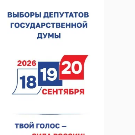
Нижегородская область подписала соглашения с
регионами Киргизии
06.08.2026 15:26
Видели ночь, бежали всю ночь... На
Нижневолжской набережной прошел необычный
забег
06.08.2026 15:25
Они закрыли наш гештальт
06.08.2026 15:05
Нижегородские хирурги выполнили трансоральную
операцию на щитовидной железе
06.08.2026 15:03
Более 30 нижегородцев прошли обучение для
соцконтракта
06.08.2026 14:46