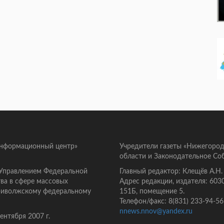
информационный центр»
Учредители газеты «Нижегород
области и Законодательное Со
 Управлением Федеральной
Главный редактор: Клещёв А.Н.
ва в сфере массовых
Адрес редакции, издателя: 603
Приволжскому федеральному
151Б, помещение 5.
Телефон/факс: 8(831) 233-94-56
nnews.nnov@yandex.ru
нтября 2007 г.