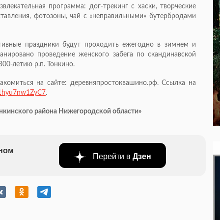
лекательная программа: дог-трекинг с хаски, творческие
ставления, фотозоны, чай с «неправильными» бутербродами
ртивные праздники будут проходить ежегодно в зимнем и
ланировано проведение женского забега по скандинавской
00-летию р.п. Тонкино.
комиться на сайте: деревняпростоквашино.рф. Ссылка на
Gu1hyu7nw1ZyC7
.
онкинского района Нижегородской области»
бном
Перейти в
Дзен