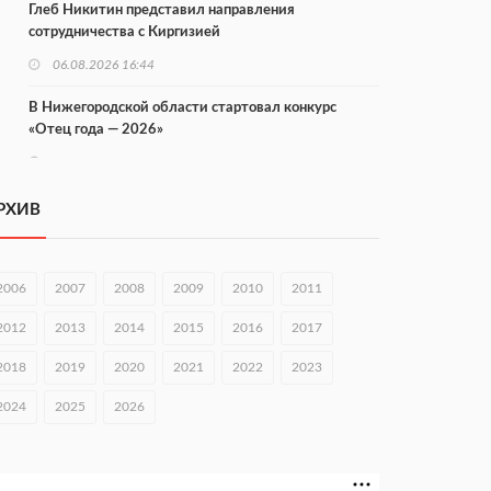
Глеб Никитин представил направления
сотрудничества с Киргизией
06.08.2026 16:44
В Нижегородской области стартовал конкурс
«Отец года — 2026»
06.08.2026 16:37
Городец подписал соглашения с Кара-Кулем и
РХИВ
Токмоком
06.08.2026 16:26
2006
2007
2008
2009
2010
2011
Экспорт продукции АПК Нижегородской области
вырос в 1,9 раза
2012
2013
2014
2015
2016
2017
06.08.2026 16:18
2018
2019
2020
2021
2022
2023
В Нижнем Новгороде открыли фестиваль «Семья
2024
2025
2026
Нижегородская»
06.08.2026 16:08