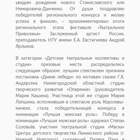
увидим рождение нового Станиславского или
Немировича-Данченко. От души поздравляю
победителей регионального конкурса и желаю
успеха в финале», – прокомментировал итоги
регионального этапа фестиваля «Театральное
Приволжье» Заслуженный артист России,
преподаватель НТУ имени Е.А. Евстигнеева Андрей
Ярлыков.
В категории «Детские театральные коллективы и
студии» призовые места распределились
следующим образом: лучшим спектаклем признана
постановка «Дикие лебеди» по мотивам сказки Г.Х.
Андерсена Нижегородской областной студии
творческого развития «Оперение» (руководитель
Мария Кашина). Участница этой же студии Мария
Лапшина, исполнившая в спектакле роль Королевы-
мачехи, стала победительницей конкурса в
номинации «Лучшая женская роль». Победу в
номинации «Лучшая мужская роль» одержал Степан
Соловьёв, участник театральной студии «Маска»
Центра детского творчества Ленинского района (г.
Нижний Новгород), сыгравший Питера Пэна в