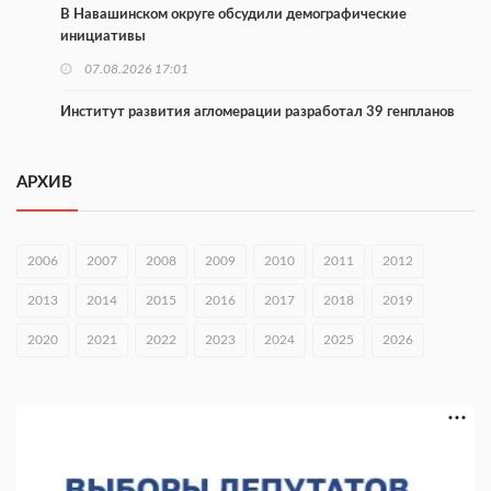
В Навашинском округе обсудили демографические
инициативы
07.08.2026 17:01
Институт развития агломерации разработал 39 генпланов
07.08.2026 16:57
АРХИВ
С 8 августа изменят схему движения на въезде в Нижний
Новгород
07.08.2026 15:15
2006
2007
2008
2009
2010
2011
2012
В Нижегородской области прошло заседание АТК и
2013
2014
2015
2016
2017
2018
2019
оперштаба
2020
07.08.2026 14:54
2021
2022
2023
2024
2025
2026
В Чкаловске спустили на воду «Метеор-120Р»
07.08.2026 14:01
В Нижегородской области выбрали лучшего лесного
пожарного