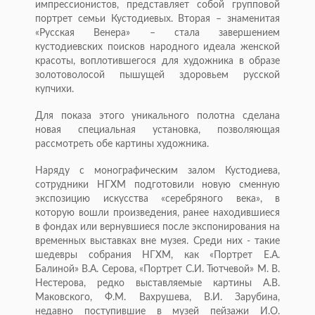
импрессионистов, представляет собой групповой
портрет семьи Кустодиевых. Вторая – знаменитая
«Русская Венера» – стала завершением
кустодиевских поисков народного идеала женской
красоты, воплотившегося для художника в образе
золотоволосой пышущей здоровьем русской
купчихи.
Для показа этого уникального полотна сделана
новая специальная установка, позволяющая
рассмотреть обе картины художника.
Наряду с монографическим залом Кустодиева,
сотрудники НГХМ подготовили новую сменную
экспозицию искусства «серебряного века», в
которую вошли произведения, ранее находившиеся
в фондах или вернувшиеся после экспонирования на
временных выставках вне музея. Среди них - такие
шедевры собрания НГХМ, как «Портрет Е.А.
Балиной» В.А. Серова, «Портрет С.И. Тютчевой» М. В.
Нестерова, редко выставляемые картины А.В.
Маковского, Ф.М. Вахрушева, В.И. Зарубина,
недавно поступившие в музей пейзажи И.О.