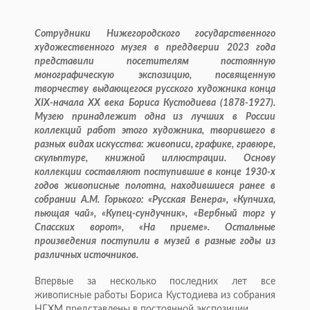
Сотрудники Нижегородского государственного
художественного музея в преддверии 2023 года
представили посетителям постоянную
монографическую экспозицию, посвященную
творчеству выдающегося русского художника конца
XIX-начала ХХ века Бориса Кустодиева (1878-1927).
Музею принадлежит одна из лучших в России
коллекций работ этого художника, творившего в
разных видах искусства: живописи, графике, гравюре,
скульптуре, книжной иллюстрации. Основу
коллекции составляют поступившие в конце 1930-х
годов живописные полотна, находившиеся ранее в
собрании А.М. Горького: «Русская Венера», «Купчиха,
пьющая чай», «Купец-сундучник», «Вербный торг у
Спасских ворот», «На приеме». Остальные
произведения поступили в музей в разные годы из
различных источников.
Впервые за несколько последних лет все
живописные работы Бориса Кустодиева из собрания
НГХМ представлены в постоянной экспозиции.