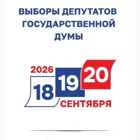
В Нижнем Новгороде отметили 70-летие Дня строителя
07.08.2026 13:15
В Нижегородской области посещаемость спортобъектов
выросла на 28%
07.08.2026 12:15
В Нижнем Новгороде прошло совещание Росгвардии
07.08.2026 12:04
В Нижегородской области созданы четыре ММЦ
07.08.2026 11:46