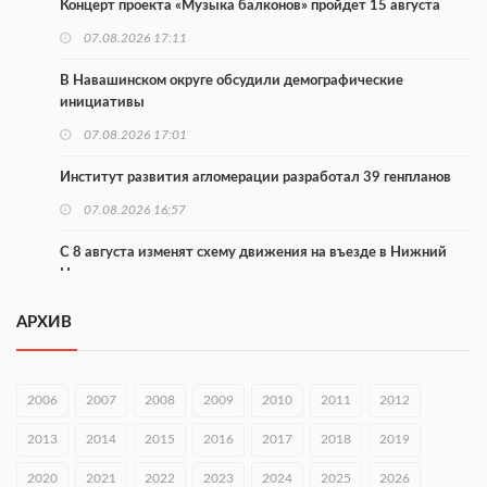
Концерт проекта «Музыка балконов» пройдет 15 августа
07.08.2026 17:11
В Навашинском округе обсудили демографические
инициативы
07.08.2026 17:01
Институт развития агломерации разработал 39 генпланов
07.08.2026 16:57
С 8 августа изменят схему движения на въезде в Нижний
Новгород
07.08.2026 15:15
АРХИВ
В Нижегородской области прошло заседание АТК и
оперштаба
2006
2007
2008
2009
2010
2011
2012
07.08.2026 14:54
2013
2014
2015
2016
2017
2018
2019
В Чкаловске спустили на воду «Метеор-120Р»
2020
07.08.2026 14:01
2021
2022
2023
2024
2025
2026