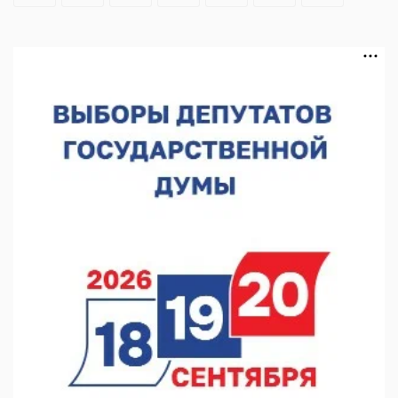
В Нижегородской области выбрали лучшего лесного
пожарного
07.08.2026 13:48
В Нижнем Новгороде отметили 70-летие Дня строителя
07.08.2026 13:15
В Нижегородской области посещаемость спортобъектов
выросла на 28%
07.08.2026 12:15
В Нижнем Новгороде прошло совещание Росгвардии
07.08.2026 12:04
В Нижегородской области созданы четыре ММЦ
07.08.2026 11:46