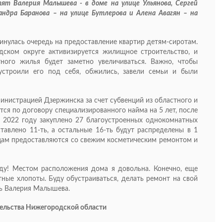
ят Валерия Малышева - в доме на улице Ульянова, Сергей
сандра Баранова – на улице Бутлерова и Алена Авагян – на
инулась очередь на предоставление квартир детям-сиротам.
дском округе активизируется жилищное строительство, и
ного жилья будет заметно увеличиваться. Важно, чтобы
строили его под себя, обжились, завели семьи и были
инистрацией Дзержинска за счет субвенций из областного и
ся по договору специализированного найма на 5 лет, после
В 2022 году закуплено 27 благоустроенных однокомнатных
тавлено 11-ть, а остальные 16-ть будут распределены в 1
цам предоставляются со свежим косметическим ремонтом и
ду! Местом расположения дома я довольна. Конечно, еще
ные хлопоты. Буду обустраиваться, делать ремонт на свой
сь Валерия Малышева.
тельства Нижегородской области