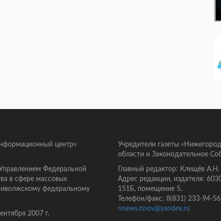
информационный центр»
Учредители газеты «Нижегород
области и Законодательное Со
 Управлением Федеральной
Главный редактор: Клещёв А.Н.
ва в сфере массовых
Адрес редакции, издателя: 603
Приволжскому федеральному
151Б, помещение 5.
Телефон/факс: 8(831) 233-94-56
nnews.nnov@yandex.ru
нтября 2007 г.