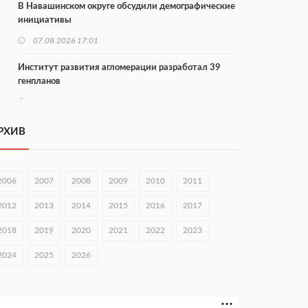
В Навашинском округе обсудили демографические
инициативы
07.08.2026 17:01
Институт развития агломерации разработал 39
генпланов
07.08.2026 16:57
С 8 августа изменят схему движения на въезде в
РХИВ
Нижний Новгород
07.08.2026 15:15
2006
2007
2008
2009
2010
2011
В Нижегородской области прошло заседание АТК и
оперштаба
2012
2013
2014
2015
2016
2017
07.08.2026 14:54
2018
2019
2020
2021
2022
2023
В Чкаловске спустили на воду «Метеор-120Р»
2024
2025
2026
07.08.2026 14:01
В Нижегородской области выбрали лучшего