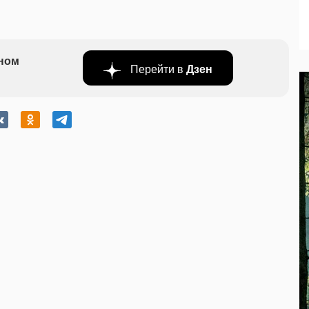
бном
Перейти в
Дзен