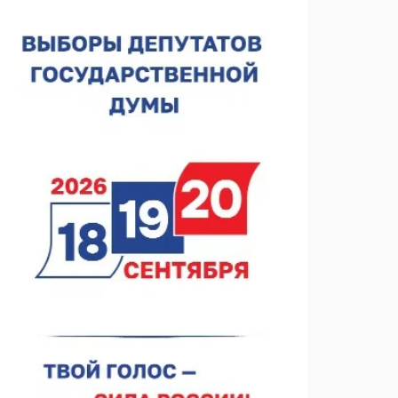
лесного пожарного
07.08.2026 13:48
В Нижнем Новгороде отметили 70-летие Дня
строителя
07.08.2026 13:15
В Нижегородской области посещаемость
спортобъектов выросла на 28%
07.08.2026 12:15
В Нижнем Новгороде прошло совещание
Росгвардии
07.08.2026 12:04
В Нижегородской области созданы четыре ММЦ
07.08.2026 11:46