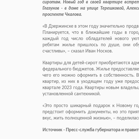
сиротам. Новый год в своей квартире встрет
Глазунов - в доме на улице Терешковой, Алек
проспекте Чкалова.
«В Дзержинске в этом году значительно продв
Планируется, что в ближайшие годы в горо
каждый год число обладателей нового уют
ребятам жилье пришлось по душе, они обу
счастливы», – сказал Иван Носков.
Квартиры для детей-сирот приобретаются адм
федерального бюджетов. Жилье предоставляет
чего его можно оформить в собственность. 
квартир, из них в уходящем году уже предос
квартале 2023 года. Квартиры новым владель
установленной сантехникой.
«Это просто шикарный подарок к Новому го
предстоит оформить документы, но это прият
вкус, жить полноценной жизнью», – поделила
Источник - Пресс-служба губернатора и прави