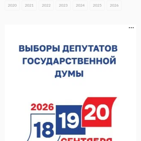
В Нижнем Новгороде открыли фестиваль «Семья
2020
2021
2022
2023
2024
2025
2026
Нижегородская»
06.08.2026 16:08
Нижегородская область подписала соглашения с регионами
Киргизии
06.08.2026 15:26
Видели ночь, бежали всю ночь... На Нижневолжской
набережной прошел необычный забег
06.08.2026 15:25
Они закрыли наш гештальт
06.08.2026 15:05
Нижегородские хирурги выполнили трансоральную
операцию на щитовидной железе
06.08.2026 15:03
Более 30 нижегородцев прошли обучение для соцконтракта