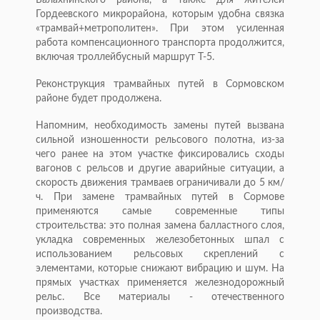
Балахнинского района, а также для жителей
Гордеевского микрорайона, которым удобна связка
«трамвай+метрополитен». При этом усиленная
работа компенсационного транспорта продолжится,
включая троллейбусный маршрут Т-5.
Реконструкция трамвайных путей в Сормовском
районе будет продолжена.
Напомним, необходимость замены путей вызвана
сильной изношенности рельсового полотна, из-за
чего ранее на этом участке фиксировались сходы
вагонов с рельсов и другие аварийные ситуации, а
скорость движения трамваев ограничивали до 5 км/
ч. При замене трамвайных путей в Сормове
применяются самые современные типы
строительства: это полная замена балластного слоя,
укладка современных железобетонных шпал с
использованием рельсовых скреплений с
элементами, которые снижают вибрацию и шум. На
прямых участках применяется железнодорожный
рельс. Все материалы - отечественного
производства.