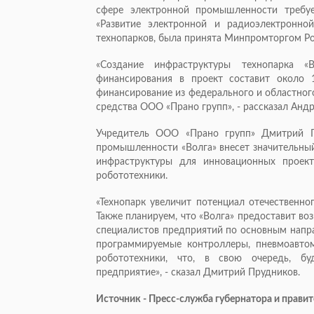
сфере электронной промышленности требу
«Развитие электронной и радиоэлектронн
технопарков, была принята Минпромторгом Ро
«Создание инфраструктуры технопарка 
финансирования в проект составит около 
финансирование из федерального и областног
средства ООО «Прано групп», - рассказал Анд
Учредитель ООО «Прано групп» Дмитрий П
промышленности «Волга» внесет значительный
инфраструктуры для инновационных проек
робототехники.
«Технопарк увеличит потенциал отечественн
Также планируем, что «Волга» предоставит во
специалистов предприятий по основным напра
программируемые контроллеры, пневмоавтом
робототехники, что, в свою очередь, бу
предприятие», - сказал Дмитрий Прудников.
Источник - Пресс-служба губернатора и прави