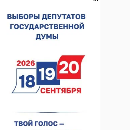
Нижегородская область подписала соглашения с
регионами Киргизии
06.08.2026 15:26
Видели ночь, бежали всю ночь... На
Нижневолжской набережной прошел необычный
забег
06.08.2026 15:25
Они закрыли наш гештальт
06.08.2026 15:05
Нижегородские хирурги выполнили трансоральную
операцию на щитовидной железе
06.08.2026 15:03
Более 30 нижегородцев прошли обучение для
соцконтракта
06.08.2026 14:46