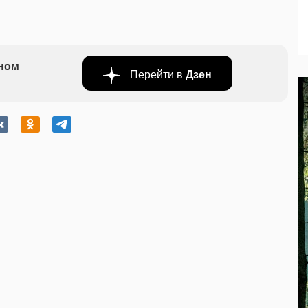
бном
Перейти в
Дзен