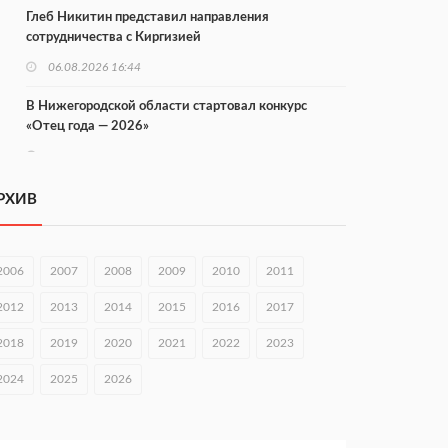
Глеб Никитин представил направления
сотрудничества с Киргизией
06.08.2026 16:44
В Нижегородской области стартовал конкурс
«Отец года — 2026»
06.08.2026 16:37
Городец подписал соглашения с Кара-Кулем и
РХИВ
Токмоком
06.08.2026 16:26
2006
2007
2008
2009
2010
2011
Экспорт продукции АПК Нижегородской области
вырос в 1,9 раза
2012
2013
2014
2015
2016
2017
06.08.2026 16:18
2018
2019
2020
2021
2022
2023
В Нижнем Новгороде открыли фестиваль «Семья
2024
2025
2026
Нижегородская»
06.08.2026 16:08