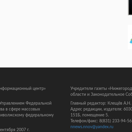
информационный центр»
Учредители газеты «Нижегород
области и Законодательное Со
 Управлением Федеральной
Главный редактор: Клещёв А.Н.
ва в сфере массовых
Адрес редакции, издателя: 603
Приволжскому федеральному
151Б, помещение 5.
Телефон/факс: 8(831) 233-94-56
nnews.nnov@yandex.ru
нтября 2007 г.