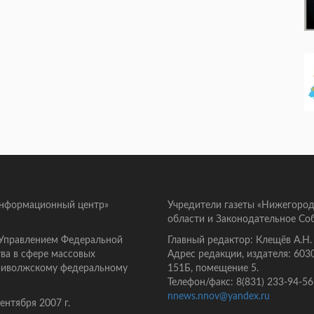
информационный центр»
Учредители газеты «Нижегород
области и Законодательное Со
 Управлением Федеральной
Главный редактор: Клещёв А.Н.
ва в сфере массовых
Адрес редакции, издателя: 603
Приволжскому федеральному
151Б, помещение 5.
Телефон/факс: 8(831) 233-94-56
nnews.nnov@yandex.ru
нтября 2007 г.