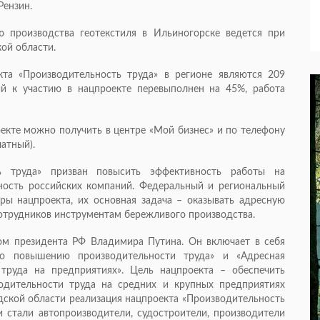
Рензин.
ю производства геотекстиля в Ильиногорске ведется при
ой области.
та «Производительность труда» в регионе являются 209
й к участию в нацпроекте перевыполнен на 45%, работа
екте можно получить в центре «Мой бизнес» и по телефону
латный).
ь труда» призван повысить эффективность работы на
ность российских компаний. Федеральный и региональный
ы нацпроекта, их основная задача – оказывать адресную
отрудников инструментам бережливого производства.
зом президента РФ Владимира Путина. Он включает в себя
о повышению производительности труда» и «Адресная
труда на предприятиях». Цель нацпроекта – обеспечить
одительности труда на средних и крупных предприятиях
ской области реализация нацпроекта «Производительность
ми стали автопроизводители, судостроители, производители