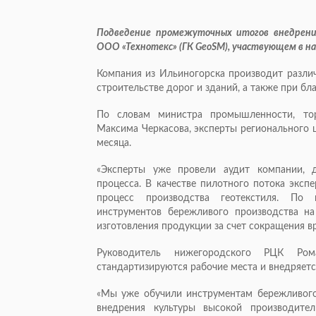
Подведение промежуточных итогов внедрени
ООО «Технотекс» (ГК GeoSM), участвующем в н
Компания из Ильиногорска производит различ
строительстве дорог и зданий, а также при бл
По словам министра промышленности, тор
Максима Черкасова, эксперты регионального 
месяца.
«Эксперты уже провели аудит компании, д
процесса. В качестве пилотного потока экс
процесс производства геотекстиля. По 
инструментов бережливого производства на
изготовления продукции за счет сокращения в
Руководитель нижегородского РЦК Ром
стандартизируются рабочие места и внедряетс
«Мы уже обучили инструментам бережливого
внедрения культуры высокой производите