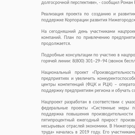
долгосрочной перспективе», - сообщил Роман 
Реализация проекта по созданию и развити
поддержке Корпорации развития Нижегородск
На сегодняшний день участниками нацпроек
компаний. План по привлечению предприяти
продолжается.
Подробные консультации по участию в нацпро
горячей линии: 8(800) 301−29−94 (звонок бесп
Национальный проект «Производительност
предприятиях и увеличить конкурентоспособ
центры компетенций (ФЦК и РЦК) – оператор
поддержку предприятиям региона и обучать с
Нацпроект разработан в соответствии с ука
федеральные проекты «Системные меры п
поддержка повышения производительности 
пятипроцентный ежегодный прирост произв
несырьевых отраслей экономики. В Нижегород
труда» началась в 2019 году. Его участника