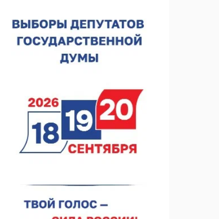
Нижегородская область подписала соглашения с
регионами Киргизии
06.08.2026 15:26
Видели ночь, бежали всю ночь... На
Нижневолжской набережной прошел необычный
забег
06.08.2026 15:25
Они закрыли наш гештальт
06.08.2026 15:05
Нижегородские хирурги выполнили трансоральную
операцию на щитовидной железе
06.08.2026 15:03
Более 30 нижегородцев прошли обучение для
соцконтракта
06.08.2026 14:46