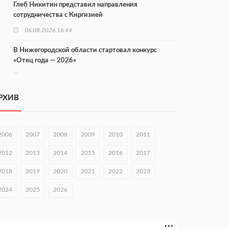
Глеб Никитин представил направления
сотрудничества с Киргизией
06.08.2026 16:44
В Нижегородской области стартовал конкурс
«Отец года — 2026»
06.08.2026 16:37
Городец подписал соглашения с Кара-Кулем и
РХИВ
Токмоком
06.08.2026 16:26
2006
2007
2008
2009
2010
2011
Экспорт продукции АПК Нижегородской области
вырос в 1,9 раза
2012
2013
2014
2015
2016
2017
06.08.2026 16:18
2018
2019
2020
2021
2022
2023
В Нижнем Новгороде открыли фестиваль «Семья
2024
2025
2026
Нижегородская»
06.08.2026 16:08