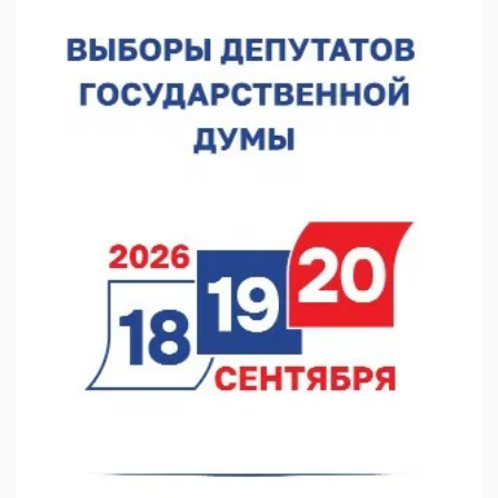
В Нижнем Новгороде прошло совещание Росгвардии
07.08.2026 12:04
В Нижегородской области созданы четыре ММЦ
07.08.2026 11:46
Кратковременные перерывы вещания телерадиопрограмм
ожидаются в Нижнем Новгороде до 16 августа в связи с
покраской телебашни
07.08.2026 11:20
В автобусах Арзамаса устанавливают терминалы оплаты
07.08.2026 11:03