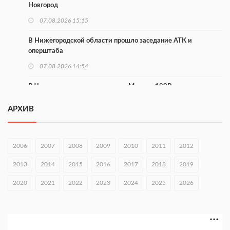
Новгород
07.08.2026 15:15
В Нижегородской области прошло заседание АТК и
оперштаба
07.08.2026 14:54
В Чкаловске спустили на воду «Метеор-120Р»
07.08.2026 14:01
АРХИВ
В Нижегородской области выбрали лучшего лесного
пожарного
2006
2007
2008
2009
2010
2011
2012
07.08.2026 13:48
2013
2014
2015
2016
2017
2018
2019
В Нижнем Новгороде отметили 70-летие Дня строителя
2020
07.08.2026 13:15
2021
2022
2023
2024
2025
2026
В Нижегородской области посещаемость спортобъектов
выросла на 28%
07.08.2026 12:15