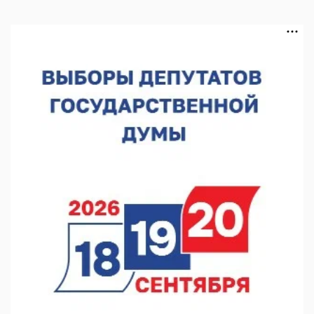
В Нижегородской области посещаемость спортобъектов
выросла на 28%
07.08.2026 12:15
В Нижнем Новгороде прошло совещание Росгвардии
07.08.2026 12:04
В Нижегородской области созданы четыре ММЦ
07.08.2026 11:46
Кратковременные перерывы вещания телерадиопрограмм
ожидаются в Нижнем Новгороде до 16 августа в связи с
покраской телебашни
07.08.2026 11:20
В автобусах Арзамаса устанавливают терминалы оплаты
07.08.2026 11:03