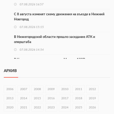
07.08.2026 16:57
С 8 августа изменят схему движения на въезде в Нижний
Новгород
07.08.2026 15:15
В Нижегородской области прошло заседание АТК и
оперштаба
07.08.2026 14:54
В Чкаловске спустили на воду «Метеор-120Р»
07.08.2026 14:01
АРХИВ
В Нижегородской области выбрали лучшего лесного
пожарного
2006
2007
2008
2009
2010
2011
2012
07.08.2026 13:48
2013
2014
2015
2016
2017
2018
2019
В Нижнем Новгороде отметили 70-летие Дня строителя
2020
07.08.2026 13:15
2021
2022
2023
2024
2025
2026