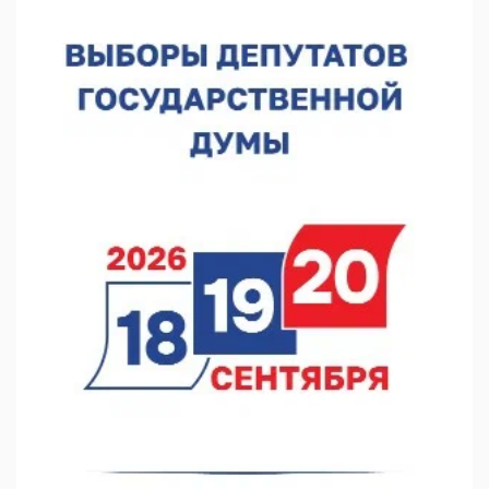
07.08.2026 12:15
В Нижнем Новгороде прошло совещание Росгвардии
07.08.2026 12:04
В Нижегородской области созданы четыре ММЦ
07.08.2026 11:46
Кратковременные перерывы вещания телерадиопрограмм
ожидаются в Нижнем Новгороде до 16 августа в связи с
покраской телебашни
07.08.2026 11:20
В автобусах Арзамаса устанавливают терминалы оплаты
07.08.2026 11:03