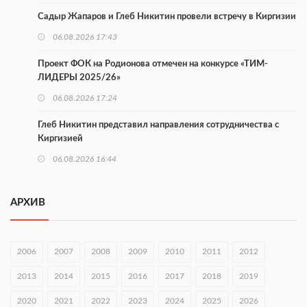
Садыр Жапаров и Глеб Никитин провели встречу в Киргизии
06.08.2026 17:43
Проект ФОК на Родионова отмечен на конкурсе «ТИМ-
ЛИДЕРЫ 2025/26»
06.08.2026 17:24
Глеб Никитин представил направления сотрудничества с
Киргизией
06.08.2026 16:44
В Нижегородской области стартовал конкурс «Отец года —
2026»
АРХИВ
06.08.2026 16:37
Городец подписал соглашения с Кара-Кулем и Токмоком
2006
2007
2008
2009
2010
2011
2012
06.08.2026 16:26
2013
2014
2015
2016
2017
2018
2019
Экспорт продукции АПК Нижегородской области вырос в 1,9
2020
2021
2022
2023
2024
2025
2026