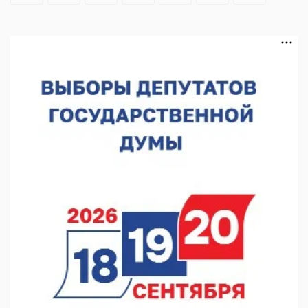
раза
06.08.2026 16:18
В Нижнем Новгороде открыли фестиваль «Семья
Нижегородская»
06.08.2026 16:08
Нижегородская область подписала соглашения с регионами
Киргизии
06.08.2026 15:26
Видели ночь, бежали всю ночь... На Нижневолжской
набережной прошел необычный забег
06.08.2026 15:25
Они закрыли наш гештальт
06.08.2026 15:05
Нижегородские хирурги выполнили трансоральную
операцию на щитовидной железе