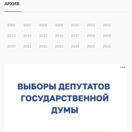
АРХИВ
Совет молодых ученых начал работу при правительстве
региона
05.08.2026 15:57
2006
2007
2008
2009
2010
2011
2012
16 нижегородцев победили в конкурсе «Большая перемена»
2013
2014
2015
2016
2017
2018
2019
05.08.2026 15:50
2020
2021
2022
2023
2024
2025
2026
Около 800 школ готовят к новому учебному году
05.08.2026 15:23
В Нижнем Новгороде подвели итоги отбора на фестиваль
«Музыка балконов»
05.08.2026 14:04
Фестиваль SALUT! ИСКРА пройдет в сквере Свердлова
05.08.2026 12:31
В «Заповедных кварталах» отметят 120-летие усадьбы
Гусевых