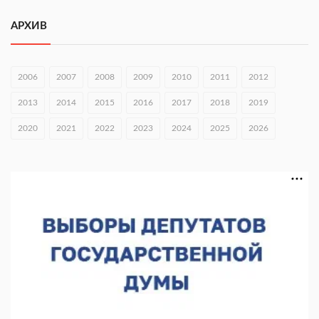
Видели ночь, бежали всю ночь... На Нижневолжской
набережной прошел необычный забег
АРХИВ
06.08.2026 15:25
Они закрыли наш гештальт
2006
2007
2008
2009
2010
2011
2012
06.08.2026 15:05
2013
2014
2015
2016
2017
2018
2019
Нижегородские хирурги выполнили трансоральную
2020
2021
2022
2023
2024
2025
2026
операцию на щитовидной железе
06.08.2026 15:03
Более 30 нижегородцев прошли обучение для соцконтракта
06.08.2026 14:46
На повороте на Богородск ограничили скорость до 50 км/ч
06.08.2026 14:41
КХЛ + МХЛ. Острая конкуренция в нижегородском «Торпедо»
06.08.2026 14:35