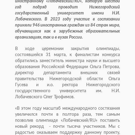
иностранному «Лобачевский/RU», которую шестой
год подряд проводит Нижегородский
государственный университет имени Н.И.
Лобачевского. В 2023 году участие в состязании
приняли 946 иностранных граждан из 84 стран мира,
обучающихся как в зарубежных образовательных
организациях, так и в вузах России.
В ходе церемонии закрытия олимпиады,
состоявшейся 31 марта, к финалистам конкурса
обратились заместитель министра науки и высшего
образования Российской Федерации Ольга Петрова,
директор департамента внешних связей
правительства Нижегородской области Ольга
Гусева и и.о. ректора Нижегородского
государственного университета им. Н.И.
Лобачевского Олег Трофимов.
«В этом году масштаб международного состязания
увеличился почти в полтора раза, тем самым
позволив олимпиаде «Лобачевский/RU» поставить
новый рекорд - почти тысяча участников. Мы с
радостью оказываем поддержку данному проекту,