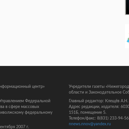
информационный центр»
Учредители газеты «Нижегород
области и Законодательное Со
 Управлением Федеральной
Главный редактор: Клещёв А.Н.
ва в сфере массовых
Адрес редакции, издателя: 603
Приволжскому федеральному
151Б, помещение 5.
Телефон/факс: 8(831) 233-94-56
nnews.nnov@yandex.ru
нтября 2007 г.