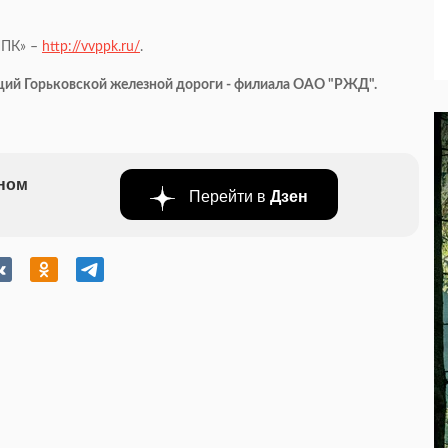
ППК» –
http://vvppk.ru/
.
ий Горьковской железной дороги - филиала ОАО "РЖД".
бном
Перейти в
Дзен