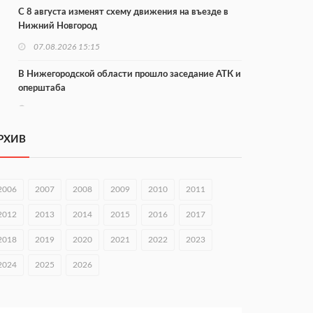
С 8 августа изменят схему движения на въезде в
Нижний Новгород
07.08.2026 15:15
В Нижегородской области прошло заседание АТК и
оперштаба
07.08.2026 14:54
В Чкаловске спустили на воду «Метеор-120Р»
РХИВ
07.08.2026 14:01
В Нижегородской области выбрали лучшего
2006
2007
2008
2009
2010
2011
лесного пожарного
2012
2013
2014
2015
2016
2017
07.08.2026 13:48
2018
2019
2020
2021
2022
2023
В Нижнем Новгороде отметили 70-летие Дня
строителя
2024
2025
2026
07.08.2026 13:15
В Нижегородской области посещаемость