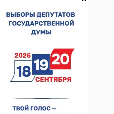
спортобъектов выросла на 28%
07.08.2026 12:15
В Нижнем Новгороде прошло совещание
Росгвардии
07.08.2026 12:04
В Нижегородской области созданы четыре ММЦ
07.08.2026 11:46
Кратковременные перерывы вещания
телерадиопрограмм ожидаются в Нижнем
Новгороде до 16 августа в связи с покраской
07.08.2026 11:20
телебашни
В автобусах Арзамаса устанавливают терминалы
оплаты
07.08.2026 11:03