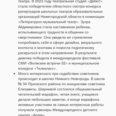
театра. В 2023 году театральная студия «Дебют»
стала победителем областного смотра-конкурса
репертуаров школьных театров образовательных
организаций Нижегородской области в номинации
«Литературно-музыкальный театр». Зухра
Айдимировна стала наставником ребенка,
испытывающего трудности в общении со
сверстниками. Она увидела ее стремление
попробовать себя в сфере дизайна, визуального
контента и монтажа и помогла подопечному
раскрыться в этом направлении. В результате
девочка победила в международном фестивале
СМИ «Волжские встречи-32» и муниципальном
конкурсе «Телекласс».
Много интересного при содействии советников
происходит в школах Нижнего Новгорода. В школе
№ 34 Приокского района по инициативе советника
Елизаветы Ширяевой состоялся общешкольный
читательский марафон, читая книги, учащиеся
делали небольшие заметки, в конце марафона
активные участники за самые интересные работы
получили сувениры Международного детского
центра «Артек».