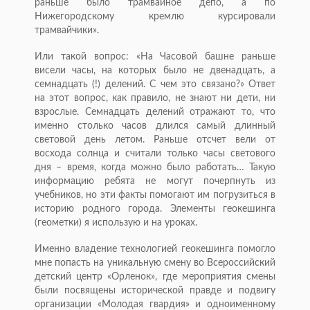
раньше было трамвайное депо, а по
Нижегородскому кремлю курсировали
трамвайчики».
Или такой вопрос: «На Часовой башне раньше
висели часы, на которых было не двенадцать, а
семнадцать (!) делений. С чем это связано?» Ответ
на этот вопрос, как правило, не знают ни дети, ни
взрослые. Семнадцать делений отражают то, что
именно столько часов длился самый длинный
световой день летом. Раньше отсчет вели от
восхода солнца и считали только часы светового
дня – время, когда можно было работать… Такую
информацию ребята не могут почерпнуть из
учебников, но эти факты помогают им погрузиться в
историю родного города. Элементы геокешинга
(геометки) я использую и на уроках.
Именно владение технологией геокешинга помогло
мне попасть на уникальную смену во Всероссийский
детский центр «Орленок», где мероприятия смены
были посвящены исторической правде и подвигу
организации «Молодая гвардия» и одноименному