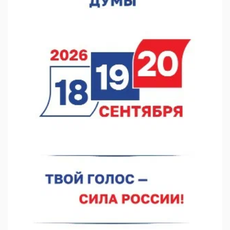
оперштаба
07.08.2026 14:54
В Чкаловске спустили на воду «Метеор-120Р»
07.08.2026 14:01
В Нижегородской области выбрали лучшего лесного
пожарного
07.08.2026 13:48