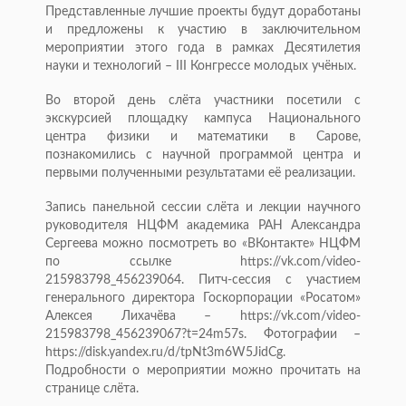
Представленные лучшие проекты будут доработаны
и предложены к участию в заключительном
мероприятии этого года в рамках Десятилетия
науки и технологий – III Конгрессе молодых учёных.
Во второй день слёта участники посетили с
экскурсией площадку кампуса Национального
центра физики и математики в Сарове,
познакомились с научной программой центра и
первыми полученными результатами её реализации.
Запись панельной сессии слёта и лекции научного
руководителя НЦФМ академика РАН Александра
Сергеева можно посмотреть во «ВКонтакте» НЦФМ
по ссылке https://vk.com/video-
215983798_456239064. Питч-сессия с участием
генерального директора Госкорпорации «Росатом»
Алексея Лихачёва – https://vk.com/video-
215983798_456239067?t=24m57s. Фотографии –
https://disk.yandex.ru/d/tpNt3m6W5JidCg.
Подробности о мероприятии можно прочитать на
странице слёта.