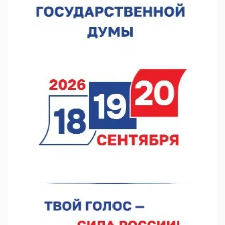
07.08.2026 12:04
В Нижегородской области созданы четыре ММЦ
07.08.2026 11:46
Кратковременные перерывы вещания телерадиопрограмм
ожидаются в Нижнем Новгороде до 16 августа в связи с
покраской телебашни
07.08.2026 11:20
В автобусах Арзамаса устанавливают терминалы оплаты
07.08.2026 11:03