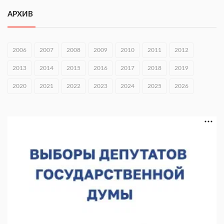
Городец подписал соглашения с Кара-Кулем и Токмоком
АРХИВ
06.08.2026 16:26
Экспорт продукции АПК Нижегородской области вырос в 1,9
раза
2006
2007
2008
2009
2010
2011
2012
06.08.2026 16:18
2013
2014
2015
2016
2017
2018
2019
В Нижнем Новгороде открыли фестиваль «Семья
2020
2021
2022
2023
2024
2025
2026
Нижегородская»
06.08.2026 16:08
Нижегородская область подписала соглашения с регионами
Киргизии
06.08.2026 15:26
Видели ночь, бежали всю ночь... На Нижневолжской
набережной прошел необычный забег
06.08.2026 15:25
Они закрыли наш гештальт