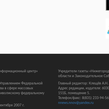
информационный центр»
Учредители газеты «Нижегород
области и Законодательное Со
 Управлением Федеральной
Главный редактор: Клещёв А.Н.
ва в сфере массовых
Адрес редакции, издателя: 603
Приволжскому федеральному
151Б, помещение 5.
Телефон/факс: 8(831) 233-94-56
nnews.nnov@yandex.ru
нтября 2007 г.