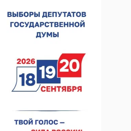
лесного пожарного
07.08.2026 13:48
В Нижнем Новгороде отметили 70-летие Дня
строителя
07.08.2026 13:15
В Нижегородской области посещаемость
спортобъектов выросла на 28%
07.08.2026 12:15
В Нижнем Новгороде прошло совещание
Росгвардии
07.08.2026 12:04
В Нижегородской области созданы четыре ММЦ
07.08.2026 11:46