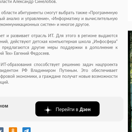
бласти Александр Синелобов.
 области абитуриенты смогут выбрать также «Программную
ый анализ и управление», «Информатику и вычислительную
екоммуникационных систем» и многое другое.
т и развивает отрасль ИТ. Для этого в регионе выдаются
ений, действуют детская компьютерная школа „Инфосфера“
же предлагаются другие меры поддержки в дополнение к
й Тех» Евгений Федосеев.
ИТ-образования способствует решению задач нацпроекта
езидентом РФ Владимиром Путиным. Это обеспечивает
фровой экономики, а граждане получат новые возможности
нций.
бном
Перейти в
Дзен