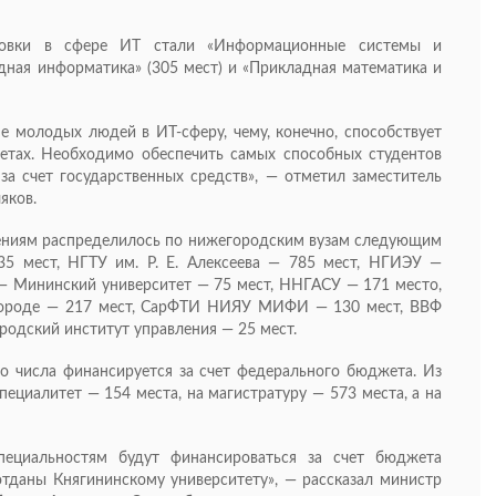
товки в сфере ИТ стали «Информационные системы и
ладная информатика» (305 мест) и «Прикладная математика и
 молодых людей в ИТ-сферу, чему, конечно, способствует
етах. Необходимо обеспечить самых способных студентов
а счет государственных средств», — отметил заместитель
яков.
ениям распределилось по нижегородским вузам следующим
35 мест, НГТУ им. Р. Е. Алексеева — 785 мест, НГИЭУ —
— Мининский университет — 75 мест, ННГАСУ — 171 место,
ороде — 217 мест, СарФТИ НИЯУ МИФИ — 130 мест, ВВФ
одский институт управления — 25 мест.
о числа финансируется за счет федерального бюджета. Из
пециалитет — 154 места, на магистратуру — 573 места, а на
ециальностям будут финансироваться за счет бюджета
тданы Княгининскому университету», — рассказал министр