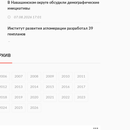
В Навашинском округе обсудили демографические
инициативы
07.08.2026 17:01
Институт развития агломерации разработал 39
генпланов
07.08.2026 16:57
С 8 августа изменят схему движения на въезде в
РХИВ
Нижний Новгород
07.08.2026 15:15
2006
2007
2008
2009
2010
2011
В Нижегородской области прошло заседание АТК и
оперштаба
2012
2013
2014
2015
2016
2017
07.08.2026 14:54
2018
2019
2020
2021
2022
2023
В Чкаловске спустили на воду «Метеор-120Р»
2024
2025
2026
07.08.2026 14:01
В Нижегородской области выбрали лучшего