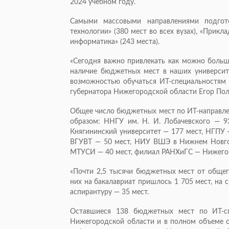
2024 учебном году.
Самыми массовыми направлениями подго
технологии» (380 мест во всех вузах), «Прик
информатика» (243 места).
«Сегодня важно привлекать как можно больше
наличие бюджетных мест в наших университ
возможностью обучаться ИТ-специальностям з
губернатора Нижегородской области Егор Пол
Общее число бюджетных мест по ИТ-направл
образом: ННГУ им. Н. И. Лобачевского — 9
Княгининский университет — 177 мест, НГПУ 
ВГУВТ — 50 мест, НИУ ВШЭ в Нижнем Новг
МТУСИ — 40 мест, филиал РАНХиГС — Нижегор
«Почти 2,5 тысячи бюджетных мест от общег
них на бакалавриат пришлось 1 705 мест, на с
аспирантуру — 35 мест.
Оставшиеся 138 бюджетных мест по ИТ-сп
Нижегородской области и в полном объеме о