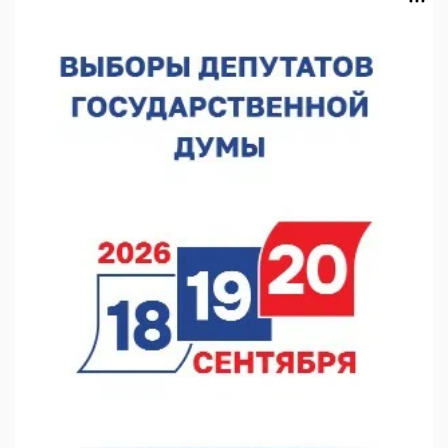
07.08.2026 12:15
В Нижнем Новгороде прошло совещание Росгвардии
07.08.2026 12:04
В Нижегородской области созданы четыре ММЦ
07.08.2026 11:46
Кратковременные перерывы вещания телерадиопрограмм
ожидаются в Нижнем Новгороде до 16 августа в связи с
покраской телебашни
07.08.2026 11:20
В автобусах Арзамаса устанавливают терминалы оплаты
07.08.2026 11:03