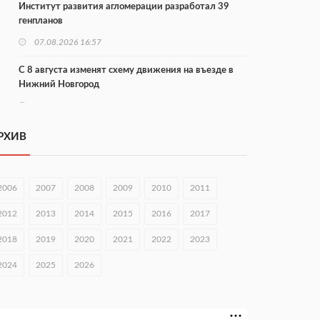
Институт развития агломерации разработал 39
генпланов
07.08.2026 16:57
С 8 августа изменят схему движения на въезде в
Нижний Новгород
07.08.2026 15:15
В Нижегородской области прошло заседание АТК и
РХИВ
оперштаба
07.08.2026 14:54
2006
2007
2008
2009
2010
2011
В Чкаловске спустили на воду «Метеор-120Р»
2012
2013
2014
2015
2016
2017
07.08.2026 14:01
2018
2019
2020
2021
2022
2023
В Нижегородской области выбрали лучшего
лесного пожарного
2024
2025
2026
07.08.2026 13:48
В Нижнем Новгороде отметили 70-летие Дня