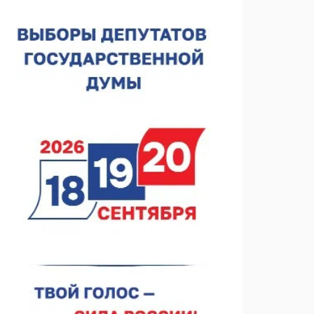
строителя
07.08.2026 13:15
В Нижегородской области посещаемость
спортобъектов выросла на 28%
07.08.2026 12:15
В Нижнем Новгороде прошло совещание
Росгвардии
07.08.2026 12:04
В Нижегородской области созданы четыре ММЦ
07.08.2026 11:46
Кратковременные перерывы вещания
телерадиопрограмм ожидаются в Нижнем
Новгороде до 16 августа в связи с покраской
07.08.2026 11:20
телебашни