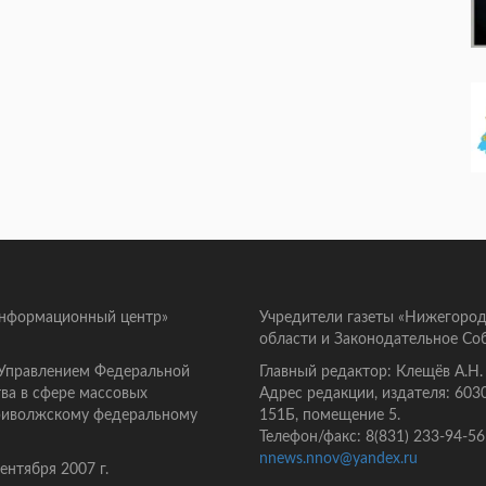
информационный центр»
Учредители газеты «Нижегород
области и Законодательное Со
 Управлением Федеральной
Главный редактор: Клещёв А.Н.
ва в сфере массовых
Адрес редакции, издателя: 603
Приволжскому федеральному
151Б, помещение 5.
Телефон/факс: 8(831) 233-94-56
nnews.nnov@yandex.ru
нтября 2007 г.