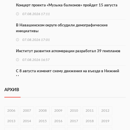
Концерт проекта «Музыка балконов» пройдет 15 августа
07.08.2026 17:11
В Навашинском округе обсудили демографические
инициативы
07.08.2026 17:01
Институт развития агломерации разработал 39 генпланов
07.08.2026 16:57
С 8 августа изменят схему движения на въезде в Нижний
Новгород
07.08.2026 15:15
АРХИВ
В Нижегородской области прошло заседание АТК и
оперштаба
2006
2007
2008
2009
2010
2011
2012
07.08.2026 14:54
2013
2014
2015
2016
2017
2018
2019
В Чкаловске спустили на воду «Метеор-120Р»