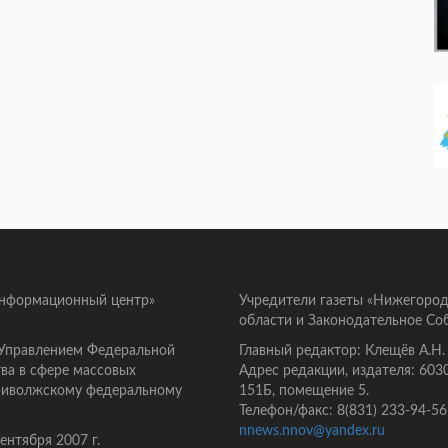
информационный центр»
Учредители газеты «Нижегород
области и Законодательное Со
 Управлением Федеральной
Главный редактор: Клещёв А.Н.
ва в сфере массовых
Адрес редакции, издателя: 603
Приволжскому федеральному
151Б, помещение 5.
Телефон/факс: 8(831) 233-94-56
nnews.nnov@yandex.ru
нтября 2007 г.