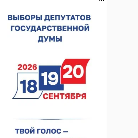
строителя
07.08.2026 13:15
В Нижегородской области посещаемость
спортобъектов выросла на 28%
07.08.2026 12:15
В Нижнем Новгороде прошло совещание
Росгвардии
07.08.2026 12:04
В Нижегородской области созданы четыре ММЦ
07.08.2026 11:46
Кратковременные перерывы вещания
телерадиопрограмм ожидаются в Нижнем
Новгороде до 16 августа в связи с покраской
07.08.2026 11:20
телебашни