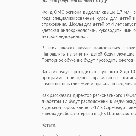
болезнь уступает только СПИДу.
Фонд ОМС региона выделил свыше 1,7 млн руб
года специализированные курсы для детей и
страхования. Школы для детей от 4 лет запу
«детская эндокринология». Руководить ими б
детский эндокринолог.
В этих школах научат пользоваться глюко
Направлять на занятия детей будут лечащие 
Повторное обучение будут проводить ежегодн
Занятия будут проходить в группах от 8 до 10
программе – принципы правильного питан
самоконтроль гликемии и правила поведения п
Как рассказала директор регионального ТФОМ
диабетом 12 будут расположены в медучрежде
в детской горбольнице №17 в Сормове, а так
«школа диабета» открыта в ЦРБ Шатковского 
Кстати.