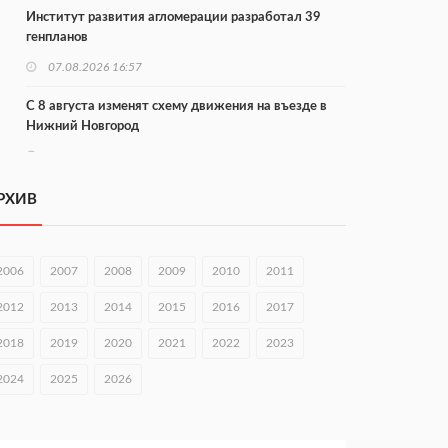
Институт развития агломерации разработал 39
генпланов
07.08.2026 16:57
С 8 августа изменят схему движения на въезде в
Нижний Новгород
07.08.2026 15:15
В Нижегородской области прошло заседание АТК и
РХИВ
оперштаба
07.08.2026 14:54
2006
2007
2008
2009
2010
2011
В Чкаловске спустили на воду «Метеор-120Р»
2012
2013
2014
2015
2016
2017
07.08.2026 14:01
2018
2019
2020
2021
2022
2023
В Нижегородской области выбрали лучшего
лесного пожарного
2024
2025
2026
07.08.2026 13:48
В Нижнем Новгороде отметили 70-летие Дня