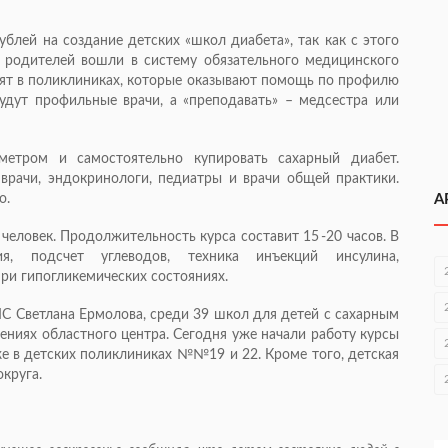
лей на создание детских «школ диабета», так как с этого
 родителей вошли в систему обязательного медицинского
стят в поликлиниках, которые оказывают помощь по профилю
удут профильные врачи, а «преподавать» – медсестра или
метром и самостоятельно купировать сахарный диабет.
врачи, эндокринологи, педиатры и врачи общей практики.
о.
А
 человек. Продолжительность курса составит 15 -20 часов. В
ия, подсчет углеводов, техника инъекций инсулина,
ри гипогликемических состояниях.
С Светлана Ермолова, среди 39 школ для детей с сахарным
ниях областного центра. Сегодня уже начали работу курсы
же в детских поликлиниках №№19 и 22. Кроме того, детская
округа.