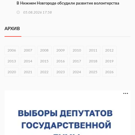
В Нижнем Новгороде обсудили развитие волонтерства
05.08.2026 17:58
В Приокском районе утвердили проект КРТ «Ольгино»
АРХИВ
05.08.2026 17:43
Нижегородские волонтеры передали помощь бойцам «БАРС-
2006
2007
2008
2009
2010
2011
2012
НН»
05.08.2026 17:34
2013
2014
2015
2016
2017
2018
2019
Центр «Долголетие по-нижегородски» проведет 50 встреч в
2020
2021
2022
2023
2024
2025
2026
августе
05.08.2026 16:53
Совет молодых ученых начал работу при правительстве
региона
05.08.2026 15:57
16 нижегородцев победили в конкурсе «Большая перемена»
05.08.2026 15:50