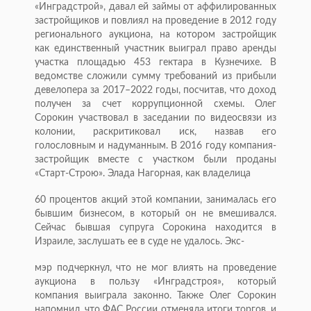
«Инградстрой», давал ей займы от аффилированных
застройщиков и повлиял на проведение в 2012 году
регионального аукциона, на котором застройщик
как единственный участник выиграл право аренды
участка площадью 453 гектара в Кузнечихе. В
ведомстве сложили сумму требований из прибыли
девелопера за 2017–2022 годы, посчитав, что доход
получен за счет коррупционной схемы. Олег
Сорокин участвовал в заседании по видеосвязи из
колонии, раскритиковал иск, назвав его
голословным и надуманным. В 2016 году компания-
застройщик вместе с участком были проданы
«Старт-Строю». Элада Нагорная, как владелица
60 процентов акций этой компании, занималась его
бывшим бизнесом, в который он не вмешивался.
Сейчас бывшая супруга Сорокина находится в
Израиле, заслушать ее в суде не удалось. Экс-
мэр подчеркнул, что не мог влиять на проведение
аукциона в пользу «Инградстроя», который
компания выиграла законно. Также Олег Сорокин
напомнил, что ФАС России отменяла итоги торгов, и