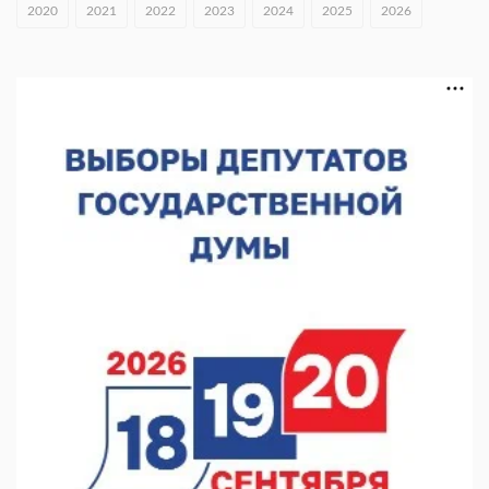
В Нижнем Новгороде открыли фестиваль «Семья
2020
2021
2022
2023
2024
2025
2026
Нижегородская»
06.08.2026 16:08
Нижегородская область подписала соглашения с регионами
Киргизии
06.08.2026 15:26
Видели ночь, бежали всю ночь... На Нижневолжской
набережной прошел необычный забег
06.08.2026 15:25
Они закрыли наш гештальт
06.08.2026 15:05
Нижегородские хирурги выполнили трансоральную
операцию на щитовидной железе
06.08.2026 15:03
Более 30 нижегородцев прошли обучение для соцконтракта