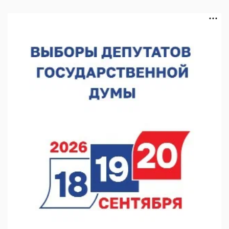
Экспорт продукции АПК Нижегородской области вырос в 1,9
раза
06.08.2026 16:18
В Нижнем Новгороде открыли фестиваль «Семья
Нижегородская»
06.08.2026 16:08
Нижегородская область подписала соглашения с регионами
Киргизии
06.08.2026 15:26
Видели ночь, бежали всю ночь... На Нижневолжской
набережной прошел необычный забег
06.08.2026 15:25
Они закрыли наш гештальт
06.08.2026 15:05