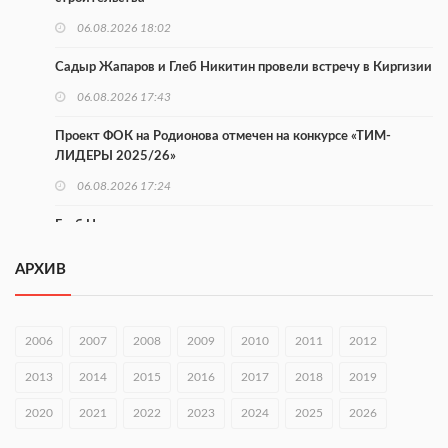
06.08.2026 18:02
Садыр Жапаров и Глеб Никитин провели встречу в Киргизии
06.08.2026 17:43
Проект ФОК на Родионова отмечен на конкурсе «ТИМ-
ЛИДЕРЫ 2025/26»
06.08.2026 17:24
Глеб Никитин представил направления сотрудничества с
Киргизией
АРХИВ
06.08.2026 16:44
В Нижегородской области стартовал конкурс «Отец года —
2026»
2006
2007
2008
2009
2010
2011
2012
06.08.2026 16:37
2013
2014
2015
2016
2017
2018
2019
Городец подписал соглашения с Кара-Кулем и Токмоком
2020
2021
2022
2023
2024
2025
2026
06.08.2026 16:26