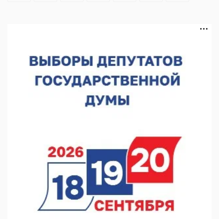
В Чкаловске спустили на воду «Метеор-120Р»
07.08.2026 14:01
В Нижегородской области выбрали лучшего лесного
пожарного
07.08.2026 13:48
В Нижнем Новгороде отметили 70-летие Дня строителя
07.08.2026 13:15
В Нижегородской области посещаемость спортобъектов
выросла на 28%
07.08.2026 12:15
В Нижнем Новгороде прошло совещание Росгвардии
07.08.2026 12:04