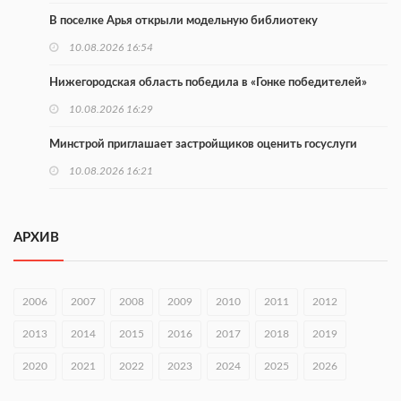
В поселке Арья открыли модельную библиотеку
10.08.2026 16:54
Нижегородская область победила в «Гонке победителей»
10.08.2026 16:29
Минстрой приглашает застройщиков оценить госуслуги
10.08.2026 16:21
Более 160 тыс. нижегородцев участвуют в проекте
Минтруда
АРХИВ
10.08.2026 16:14
Глеб Никитин направил соболезнования в Нижнекамск
2006
2007
2008
2009
2010
2011
2012
10.08.2026 16:01
2013
2014
2015
2016
2017
2018
2019
В Нижегородской области совершено почти 34 тыс. донаций
2020
2021
2022
2023
2024
2025
2026
10.08.2026 15:53