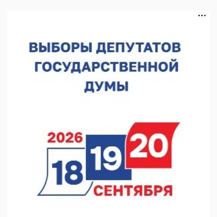
Около 120 человек прошли медосмотры на фестивале
10.08.2026 14:04
В Нижнем Новгороде пройдет форум «Завтра зависит от
нас»
10.08.2026 13:53
В Нижнем Новгороде сформировали группу добровольцев
БПЛА
10.08.2026 12:23
«Заповедные кварталы» отметят День города в Нижнем
10.08.2026 11:53