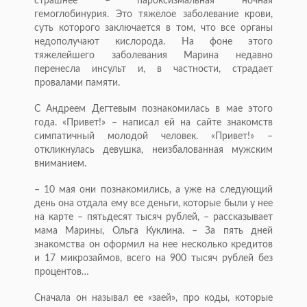
страшнее – пароксизмальная ночная
гемоглобинурия. Это тяжелое заболевание крови,
суть которого заключается в том, что все органы
недополучают кислорода. На фоне этого
тяжелейшего заболевания Марина недавно
перенесла инсульт и, в частности, страдает
провалами памяти.
С Андреем Дегтевым познакомилась в мае этого
года. «Привет!» – написал ей на сайте знакомств
симпатичный молодой человек. «Привет!» –
откликнулась девушка, неизбалованная мужским
вниманием.
– 10 мая они познакомились, а уже на следующий
день она отдала ему все деньги, которые были у нее
на карте – пятьдесят тысяч рублей, – рассказывает
мама Марины, Ольга Куклина. – За пять дней
знакомства он оформил на нее несколько кредитов
и 17 микрозаймов, всего на 900 тысяч рублей без
процентов…
Сначала он называл ее «заей», про коды, которые