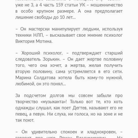
уже не 3, а 4 часть 159 статьи УК – мошенничество
в особо крупном размере. А она предполагает
лишение свободы до 10 лет…
– Он мастерски манипулирует людьми, используя
техники НЛП, – высказывает свое мнение психолог
Виктория Мотина.
– Хороший психолог, – подтверждает старший
следователь Зорькин. – Он дает жертве половину
того, чего она хочет, а жертва, желая получить
вторую половину, сама устремляется в его сети.
Марина Солдатова хотела быть кому-то нужной,
любимой, он это понял…
За подсчетом долгов мы совсем забыли про
творчество «музыканта»! Только вот те, кто хоть
однажды слушал, как поет Дегтев, называют его не
певец, а певун. Ни слуха, ни голоса, но на зоне и не
так поют.
– Он удивительно спокоен и хладнокровен, –