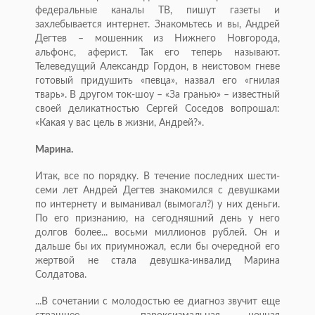
федеральные каналы ТВ, пишут газеты и
захлебывается интернет. Знакомьтесь и вы, Андрей
Дегтев – мошенник из Нижнего Новгорода,
альфонс, аферист. Так его теперь называют.
Телеведущий Александр Гордон, в неистовом гневе
готовый придушить «певца», назвал его «гнилая
тварь». В другом ток-шоу – «За гранью» – известный
своей деликатностью Сергей Соседов вопрошал:
«Какая у вас цель в жизни, Андрей?».
Марина.
Итак, все по порядку. В течение последних шести-
семи лет Андрей Дегтев знакомился с девушками
по интернету и выманивал (вымогал?) у них деньги.
По его признанию, на сегодняшний день у него
долгов более... восьми миллионов рублей. Он и
дальше бы их приумножал, если бы очередной его
жертвой не стала девушка-инвалид Марина
Солдатова.
...В сочетании с молодостью ее диагноз звучит еще