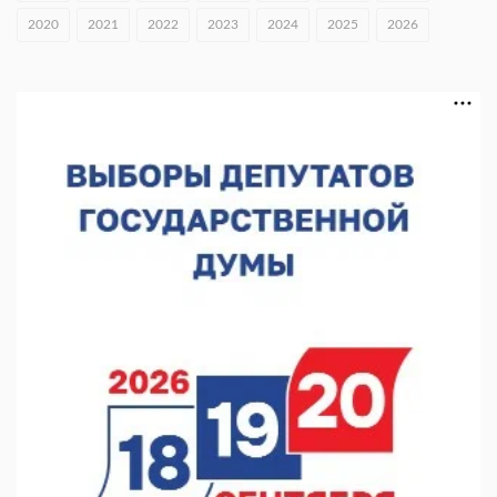
Нижегородские хирурги выполнили трансоральную
2020
2021
2022
2023
2024
2025
2026
операцию на щитовидной железе
06.08.2026 15:03
Более 30 нижегородцев прошли обучение для соцконтракта
06.08.2026 14:46
На повороте на Богородск ограничили скорость до 50 км/ч
06.08.2026 14:41
КХЛ + МХЛ. Острая конкуренция в нижегородском «Торпедо»
06.08.2026 14:35
ФК «Нижний Новгород». Шильников и «Шинник»
06.08.2026 14:25
Участник СВО прибыл в Нижний Новгород за гумпомощью
06.08.2026 13:53