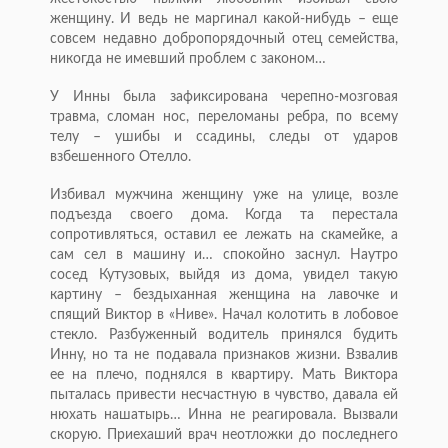
женщину. И ведь не маргинал какой-нибудь – еще
совсем недавно добропорядочный отец семейства,
никогда не имевший проблем с законом…
У Инны была зафиксирована черепно-мозговая
травма, сломан нос, переломаны ребра, по всему
телу – ушибы и ссадины, следы от ударов
взбешенного Отелло.
Избивал мужчина женщину уже на улице, возле
подъезда своего дома. Когда та перестала
сопротивляться, оставил ее лежать на скамейке, а
сам сел в машину и… спокойно заснул. Наутро
сосед Кутузовых, выйдя из дома, увидел такую
картину – бездыханная женщина на лавочке и
спящий Виктор в «Ниве». Начал колотить в лобовое
стекло. Разбуженный водитель принялся будить
Инну, но та не подавала признаков жизни. Взвалив
ее на плечо, поднялся в квартиру. Мать Виктора
пыталась привести несчастную в чувство, давала ей
нюхать нашатырь… Инна не реагировала. Вызвали
скорую. Приехаший врач неотложки до последнего