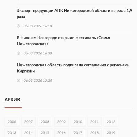
Экспорт продукции АПК Нижегородской области вырос в 1,9
раза
06.08.2026 16:18
В Нижнем Новгороде открыли фестиваль «Семья
Нижегородская»
06.08.2026 16:08
Нижегородская область подписала соглашения с регионами
Киргизии
06.08.2026 15:26
Видели ночь, бежали всю ночь... На Нижневолжской
набережной прошел необычный забег
АРХИВ
06.08.2026 15:25
Они закрыли наш гештальт
2006
2007
2008
2009
2010
2011
2012
06.08.2026 15:05
2013
2014
2015
2016
2017
2018
2019