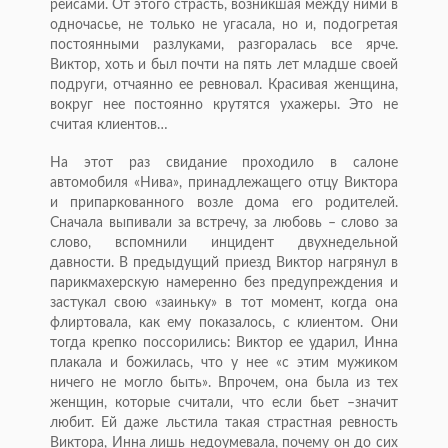
рейсами. От этого страсть, возникшая между ними в
одночасье, не только не угасала, но и, подогретая
постоянными разлуками, разгоралась все ярче.
Виктор, хоть и был почти на пять лет младше своей
подруги, отчаянно ее ревновал. Красивая женщина,
вокруг нее постоянно крутятся ухажеры. Это не
считая клиентов…
На этот раз свидание проходило в салоне
автомобиля «Нива», принадлежащего отцу Виктора
и припаркованного возле дома его родителей.
Сначала выпивали за встречу, за любовь – слово за
слово, вспомнили инцидент двухнедельной
давности. В предыдущий приезд Виктор нагрянул в
парикмахерскую намеренно без предупреждения и
застукал свою «заиньку» в тот момент, когда она
флиртовала, как ему показалось, с клиентом. Они
тогда крепко поссорились: Виктор ее ударил, Инна
плакала и божилась, что у нее «с этим мужиком
ничего не могло быть». Впрочем, она была из тех
женщин, которые считали, что если бьет –значит
любит. Ей даже льстила такая страстная ревность
Виктора, Инна лишь недоумевала, почему он до сих