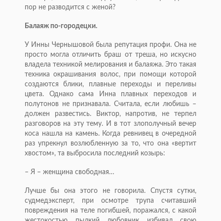
пор не разводится с женой?
Балаяж по-городецки.
У Инны Чернышовой была репутация профи. Она не
просто могла отличить браш от треша, но искусно
владела техникой мелирования и балаяжа. Это такая
техника окрашивания волос, при помощи которой
создаются блики, плавные переходы и переливы
цвета. Однако сама Инна плавных переходов и
полутонов не признавала. Считала, если любишь –
должен развестись. Виктор, напротив, не терпел
разговоров на эту тему. И в тот злополучный вечер
коса нашла на камень. Когда ревнивец в очередной
раз упрекнул возлюбленную за то, что она «вертит
хвостом», та выбросила последний козырь:
– Я – женщина свободная…
Лучше бы она этого не говорила. Спустя сутки,
судмедэксперт, при осмотре трупа считавший
повреждения на теле погибшей, поражался, с какой
жестокостью пылкий любовник избивал свою