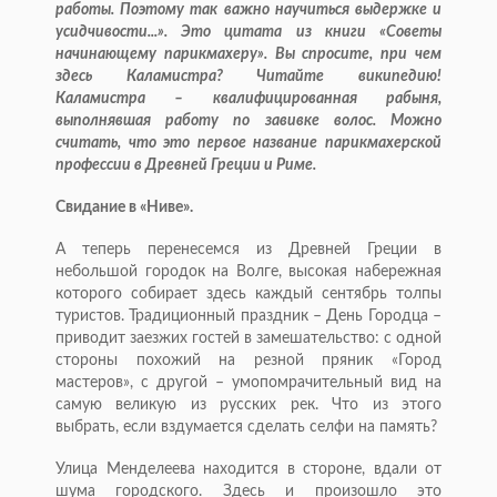
работы. Поэтому так важно научиться выдержке и
усидчивости...». Это цитата из книги «Советы
начинающему парик­махеру». Вы спросите, при чем
здесь Каламистра? Читайте википедию!
Каламистра – квалифицированная рабыня,
выполнявшая работу по завивке волос. Можно
считать, что это первое название парикмахерской
профессии в Древней Греции и Риме.
Свидание в «Ниве».
А теперь перенесемся из Древней Греции в
небольшой городок на Волге, высокая набережная
которого собирает здесь каждый сентябрь толпы
туристов. Традиционный праздник – День Городца –
приводит заезжих гостей в замешательство: с одной
стороны похожий на резной пряник «Город
мастеров», с другой – умопомрачительный вид на
самую великую из русских рек. Что из этого
выбрать, если вздумается сделать селфи на память?
Улица Менделеева находится в стороне, вдали от
шума городского. Здесь и произошло это