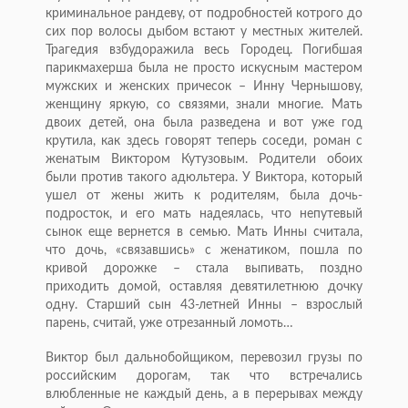
криминальное рандеву, от подробностей котрого до
сих пор волосы дыбом встают у местных жителей.
Трагедия взбудоражила весь Городец. Погибшая
парикмахерша была не просто искусным мастером
мужских и женских причесок – Инну Чернышову,
женщину яркую, со связями, знали многие. Мать
двоих детей, она была разведена и вот уже год
крутила, как здесь говорят теперь соседи, роман с
женатым Виктором Кутузовым. Родители обоих
были против такого адюльтера. У Виктора, который
ушел от жены жить к родителям, была дочь-
подросток, и его мать надеялась, что непутевый
сынок еще вернется в семью. Мать Инны считала,
что дочь, «связавшись» с женатиком, пошла по
кривой дорожке – стала выпивать, поздно
приходить домой, оставляя девятилетнюю дочку
одну. Старший сын 43-летней Инны – взрослый
парень, считай, уже отрезанный ломоть…
Виктор был дальнобойщиком, перевозил грузы по
российским дорогам, так что встречались
влюбленные не каждый день, а в перерывах между