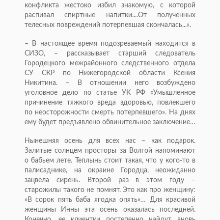
конфликта жестоко избил знакомую, с которой
распивал спиртные напитки....От полученных
телесных повреждений потерпевшая скончалась...».
– В настоящее время подозреваемый находится в
СИЗО, – рассказывает старший следователь
Городецкого межрайонного следственного отдела
СУ СКР по Нижегородской области Ксения
Никитина. – В отношении него возбуждено
уголовное дело по статье УК РФ «Умышленное
причинение тяжкого вреда здоровью, повлекшего
по неосторожности смерть потерпевшего». На днях
ему будет предъявлено обвинительное заключение…
Нынешняя осень для всех нас – как подарок.
Залитые солнцем просторы за Волгой напоминают
о бабьем лете. Теплынь стоит такая, что у кого-то в
палисаднике, на окраине Городца, неожиданно
зацвела сирень. Второй раз в этом году –
старожилы такого не помнят. Это как про женщину:
«В сорок пять баба ягодка опять»… Для красивой
женщины Инны эта осень оказалась последней.
Конечно, ее клиентки постепенно найдут вновь