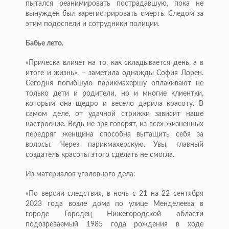
пытался реанимировать пострадавшую, пока не
вынуж­ден был зарегистрировать смерть. Следом за
этим подоспели и сотрудники полиции.
Бабье лето.
«Прическа влияет на то, как складывается день, а в
итоге и жизнь», – заметила однажды София Лорен.
Сегодня погибшую парик­махершу оплакивают не
только дети и родители, но и многие клиентки,
которым она щедро и весело дарила красоту. В
самом деле, от удачной стрижки зависит наше
настроение. Ведь не зря говорят, из всех жизненных
передряг женщина способна вытащить себя за
волосы. Через парикмахерскую. Увы, главный
создатель красоты этого сделать не смогла.
Из материалов уголовного дела:
«По версии следствия, в ночь с 21 на 22 сентября
2023 года возле дома по улице Менделеева в
городе Городец Нижегородской области
подозреваемый 1985 года рождения в ходе