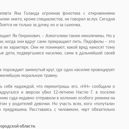
рапевта Яна Голанда огромная фонотека с откровениями
илии никто, кроме специалистов, не говорил вслух. Сегодня
тся не только за дочку, но и за сыночка.
ещает Ян Генрихович. – Алкоголики также неизлечимы. Но у
и, когда они вдруг сами прекращают пить. Педофилы – это
в их характере. Они не понимают, какой вред наносят тому
ные дети, подвергшиеся насилию, сами в дальнейшей своей
на порождает замкнутый круг, где одно насилие провоцирует
тяжелейшую моральную травму.
ь себя надеждой, что перехитришь его. «НН» сообщали о
надругался и зверски убил 12-летнюю Настю Г. в поселке
нию суда недавно отправили в колонию особого режима на
том у родителей девочки. Но участь всех, кого «попутали»
 предрешена. Расставаясь с человеком, черт обязательно
городской области.