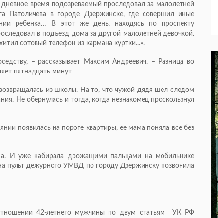
 в дневное время подозреваемый проследовал за малолетней
га Патоличева в городе Дзержинске, где совершил иные
ении ребенка… В этот же день, находясь по проспекту
роследовал в подъезд дома за другой малолетней девочкой,
хитил сотовый телефон из кармана куртки...».
седству, – рассказывает Максим Андреевич. – Разница во
ляет пятнадцать минут…
. возвращалась из школы. На то, что чужой дядя шел следом
ния. Не обернулась и тогда, когда незнакомец проскользнул
янии появилась на пороге квартиры, ее мама поняла все без
она. И уже набирала дрожащими пальцами на мобильнике
а на пульт дежурного УМВД по городу Дзержинску позвонила
 отношении 42-летнего мужчины по двум статьям УК РФ