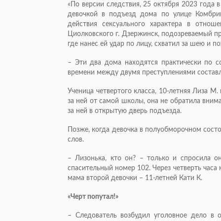
«По версии следствия, 25 октября 2023 года
девочкой в подъезд дома по улице Комбри
действия сексуального характера в отнош
Циолковского г. Дзержинск, подозреваемый п
где нанес ей удар по лицу, схватил за шею и по
– Эти два дома находятся практически по со
времени между двумя преступлениями состав
Ученица четвертого класса, 10-летняя Лиза М
за ней от самой школы, она не обратила внима
за ней в открытую дверь подъезда.
Позже, когда девочка в полуобморочном состо
слов.
– Лизонька, кто он? – только и спросила 
спасительный номер 102. Через четверть час
мама второй девочки – 11-летней Кати К.
«Черт попутал!»
– Следователь возбудил уголовное дело в