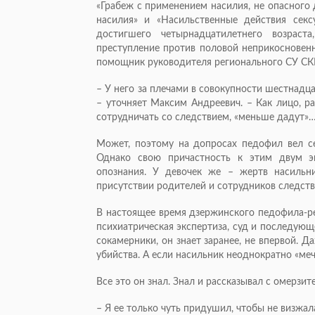
«Грабеж с применением насилия, не опасного 
насилия» и «Насильственные действия секс
достигшего четырнадцатилетнего возрас
преступление против половой неприкосновен
помощник руководителя регионального СУ СКР
– У него за плечами в совокупности шестнадц
– уточняет Максим Андреевич. – Как лицо, р
сотрудничать со следствием, «меньше дадут»
Может, поэтому на допросах педофил вел се
Однако свою причастность к этим двум э
опознания. У девочек же – жертв насильн
присутствии родителей и сотрудников следстве
В настоящее время дзержинского педофила-р
психиатрическая экспертиза, суд и последующе
сокамерники, он знает заранее, не впервой. 
убийства. А если насильник неоднократно «ме
Все это он знал. Знал и рассказывал с омерз
– Я ее только чуть придушил, чтобы не визжала