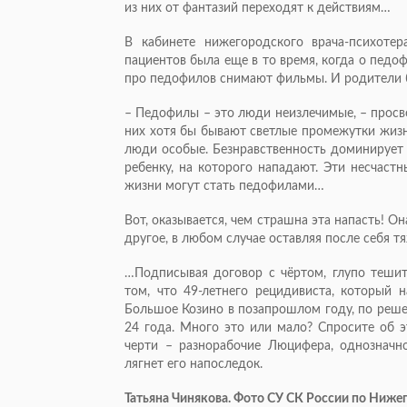
из них от фантазий переходят к действиям…
В кабинете нижегородского врача-психоте
пациентов была еще в то время, когда о педоф
про педофилов снимают фильмы. И родители боя
– Педофилы – это люди неизлечимые, – просв
них хотя бы бывают светлые промежутки жизн
люди особые. Безнравственность доминирует 
ребенку, на которого нападают. Эти несчаст
жизни могут стать педофилами…
Вот, оказывается, чем страшна эта напасть! О
другое, в любом случае оставляя после себя 
…Подписывая договор с чёртом, глупо тешит
том, что 49-летнего рецидивиста, который 
Большое Козино в позапрошлом году, по реше
24 года. Много это или мало? Спросите об э
черти – разнорабочие Люцифера, однозначно
лягнет его напоследок.
Татьяна Чинякова. Фото СУ СК России по Ниже