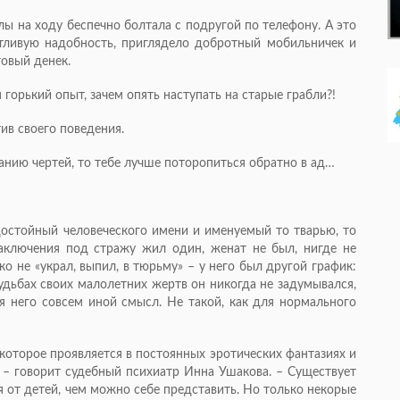
олы на ходу беспечно болтала с подругой по телефону. А это
тливую надобность, приглядело добротный мобильничек и
товый денек.
 горький опыт, зачем опять наступать на старые грабли?!
тив своего поведения.
панию чертей, то тебе лучше поторопиться обратно в ад…
 достойный человеческого имени и именуемый то тварью, то
заключения под стражу жил один, женат не был, нигде не
о не «украл, выпил, в тюрьму» – у него был другой график:
удьбах своих малолетних жертв он никогда не задумывался,
ля него совсем иной смысл. Не такой, как для нормального
 которое проявляется в постоянных эротических фантазиях и
 – говорит судебный психиатр Инна Ушакова. – Существует
 от детей, чем можно себе представить. Но только некорые