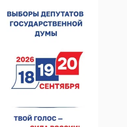
спортобъектов выросла на 28%
07.08.2026 12:15
В Нижнем Новгороде прошло совещание
Росгвардии
07.08.2026 12:04
В Нижегородской области созданы четыре ММЦ
07.08.2026 11:46
Кратковременные перерывы вещания
телерадиопрограмм ожидаются в Нижнем
Новгороде до 16 августа в связи с покраской
07.08.2026 11:20
телебашни
В автобусах Арзамаса устанавливают терминалы
оплаты
07.08.2026 11:03