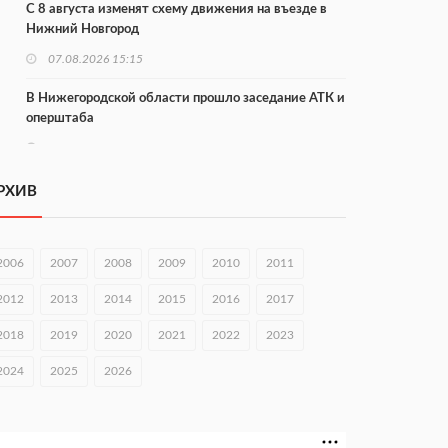
С 8 августа изменят схему движения на въезде в
Нижний Новгород
07.08.2026 15:15
В Нижегородской области прошло заседание АТК и
оперштаба
07.08.2026 14:54
В Чкаловске спустили на воду «Метеор-120Р»
РХИВ
07.08.2026 14:01
В Нижегородской области выбрали лучшего
2006
2007
2008
2009
2010
2011
лесного пожарного
2012
2013
2014
2015
2016
2017
07.08.2026 13:48
2018
2019
2020
2021
2022
2023
В Нижнем Новгороде отметили 70-летие Дня
строителя
2024
2025
2026
07.08.2026 13:15
В Нижегородской области посещаемость