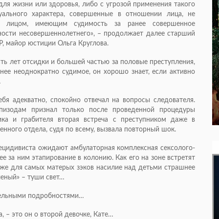
для жизни или здоровья, либо с угрозой применения такого
уального характера, совершенные в отношении лица, не
та, лицом, имеющим судимость за ранее совершенное
ности несовершеннолетнего», – продолжает далее старший
, майор юстиции Ольга Круглова.
ать лет отсидки и большей частью за половые преступления,
анее неоднократно судимое, он хорошо знает, если активно
…
бя адекватно, спокойно отвечал на вопросы следователя.
пизодам признал только после проведенной процедуры
ика и грабителя вторая встреча с преступником даже в
нного отдела, судя по всему, вызвала повторный шок.
ецидивиста ожидают амбулаторная комплексная сексолого-
е за ним этапирование в колонию. Как его на зоне встретят
Даже для самых матерых зэков насилие над детьми страшнее
ченый» – туши свет…
ительными подробностями…
, – это он о второй девочке, Кате…