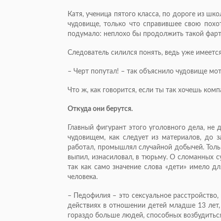
Катя, ученица пятого класса, по дороге из шк
чудовище, только что справившее свою похо
подумало: неплохо бы продолжить такой фар
Следователь силился понять, ведь уже имеется
– Черт попутал! – так объяснило чудовище мо
Что ж, как говорится, если ты так хочешь ком
Откуда они берутся.
Главный фигурант этого уголовного дела, не
чудовищем, как следует из материалов, до 
работал, промышлял случайной добычей. Тольк
выпил, изнасиловал, в тюрьму. О сломанных с
так как само значение слова «дети» имело д
человека.
– Педофилия – это сексуальное расстройство,
действиях в отношении детей младше 13 лет,
гораздо больше людей, способных возбудиться