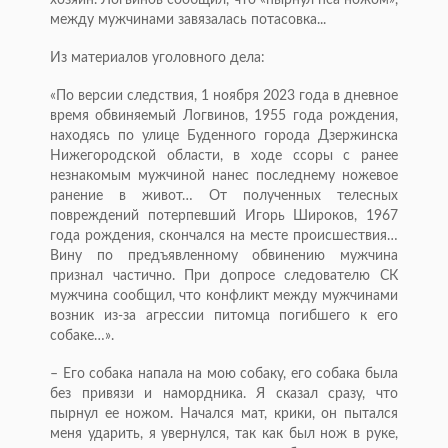
хозяин. Логвинов сообщил, что «пырнул пса ножом»,
между мужчинами завязалась потасовка...
Из материалов уголовного дела:
«По версии следствия, 1 ноября 2023 года в дневное
время обвиняемый Логвинов, 1955 года рождения,
находясь по улице Буденного города Дзержинска
Нижегородской области, в ходе ссоры с ранее
незнакомым мужчиной нанес последнему ножевое
ранение в живот… От полученных телесных
повреждений потерпевший Игорь Широков, 1967
года рождения, скончался на месте происшествия…
Вину по предъявленному обвинению мужчина
признал частично. При допросе следователю СК
мужчина сообщил, что конфликт между мужчинами
возник из-за агрессии питомца погибшего к его
собаке…».
– Его собака напала на мою собаку, его собака была
без привязи и намордника. Я сказал сразу, что
пырнул ее ножом. Начался мат, крики, он пытался
меня ударить, я увернулся, так как был нож в руке,