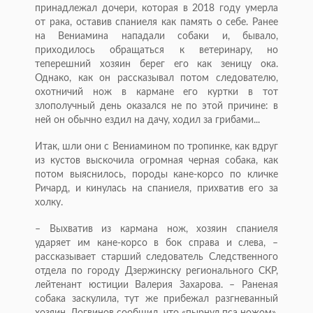
принадлежал дочери, которая в 2018 году умерла
от рака, оставив спаниеля как память о себе. Ранее
на Вениамина нападали собаки и, бывало,
приходилось обращаться к ветеринару, но
теперешний хозяин берег его как зеницу ока.
Однако, как он рассказывал потом следователю,
охотничий нож в кармане его куртки в тот
злополучный день оказался не по этой причине: в
ней он обычно ездил на дачу, ходил за грибами...
Итак, шли они с Вениамином по тропинке, как вдруг
из кустов выскочила огромная черная собака, как
потом выяснилось, породы кане-корсо по кличке
Ричард, и кинулась на спаниеля, прихватив его за
холку.
– Выхватив из кармана нож, хозяин спаниеля
ударяет им кане-корсо в бок справа и слева, –
рассказывает старший следователь Следственного
отдела по городу Дзержинску регионального СКР,
лейтенант юстиции Валерия Захарова. – Раненая
собака заскулила, тут же прибежал разгневанный