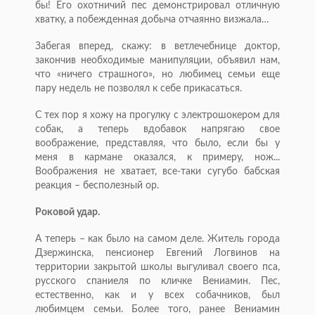
бы! Его охотничий пес демонстрировал отличную
хватку, а побеж­денная добыча отчаянно визжала…
Забегая вперед, скажу: в ветлечебнице доктор,
закончив необходимые манипуляции, объявил нам,
что «ничего страшного», но любимец семьи еще
пару недель не позволял к себе прикасаться.
С тех пор я хожу на прогулку с электрошокером для
собак, а теперь вдобавок напрягаю свое
воображение, представляя, что было, если бы у
меня в кармане оказался, к примеру, нож...
Воображения не хватает, все-таки сугубо бабская
реакция – бесполезный ор.
Роковой удар.
А теперь – как было на самом деле. Житель города
Дзержинска, пенсионер Евгений Логвинов на
территории закрытой школы выгуливал своего пса,
русского спаниеля по кличке Вениамин. Пес,
естественно, как и у всех собачников, был
любимцем семьи. Более того, ранее Вениамин