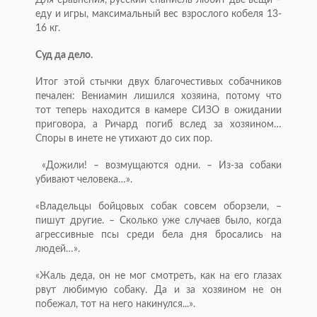
Для сравнения, русский спаниель любит две вещи –
еду и игры, максимальный вес взрослого кобеля 13-
16 кг.
Суд да дело.
Итог этой стычки двух благочестивых собачников
печален: Вениамин лишился хозяина, потому что
тот теперь находится в камере СИЗО в ожидании
приговора, а Ричард погиб вслед за хозяином…
Споры в инете не утихают до сих пор.
«Дожили! – возмущаются одни. – Из-за собаки
убивают человека…».
«Владельцы бойцовых собак совсем оборзели, –
пишут другие. – Сколько уже случаев было, когда
агрессивные псы среди бела дня бросались на
людей…».
«Жаль деда, он не мог смотреть, как на его глазах
рвут любимую собаку. Да и за хозяином не он
побежал, тот на него накинулся...».