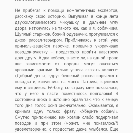
Не прибегая к помощи компетентных экспертов,
расскажу свою историю. Выгуливая в конце лета
двухкилограммового чихуашку в дальнем углу
двора, наткнулась на такого же, как и я, собачника.
Щуплый старичок, божий одуванчик, прогуливался с
джек- рассел-терьером. Приближаясь к этой, уже
примелькавшейся парочке, привычно укорачиваю
поводок-рулетку – предстояло пройти навстречу
друг другу. А два кобеля, знаете ли, на одной тропе
вне зависимости от породы могут оказаться
кровными врагами. Только успела сказать коллеге:
«Добрый день», вдруг бешеный рассел сорвался с
поводка и, кинувшись на моего Патрика, вцепился
ему в загривок. Ей-богу, со страху мне показалось,
что у него в пасти поместилось полголовы! В
состоянии шока я истошно орала так, что к вечеру
того дня голос осип окончательно. Оказывается, я
кричала одну только фразу: «Уберите собаку!».
Смутно припоминаю, как хозяин слабо подергивал
поводок и при этом (может, мне показалось?)
удовлетворенно, с гордостью даже, улыбался. Еще