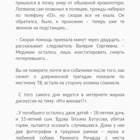
пришелся в почку, умер от обширной кровопотери.
Логвинов сам позвонил в полицию, трижды набирал
по телефону «03», но скорая все не ехала. Он
обратился, было, к прохожим – теперь уже те
звонили на подстанцию…
– Скорая помощь приехала минут через двадцать, –
рассказывает следователь Валерия Сергеевна. –
Медикам осталось лишь констатировать смерть
потерпевшего…
Вы не поверите, почти все собачники после того, как
сюжет о дзержинской трагедии показали по
местному ТВ, встали на сторону хозяина спаниеля.
С того самого дня ведется в интернете жаркая
дискуссия на тему: «Кто виноват?».
...У погибшего осталось двое детей – 18-летняя дочь
и 15-летний сын. Вдова Татьяна Бутусова, убитая
горем, пытается осознать случившееся. Дома у нее
две фотографии в траурных рамках – мужа и
любимой собаки. Раненого Ричарда с места