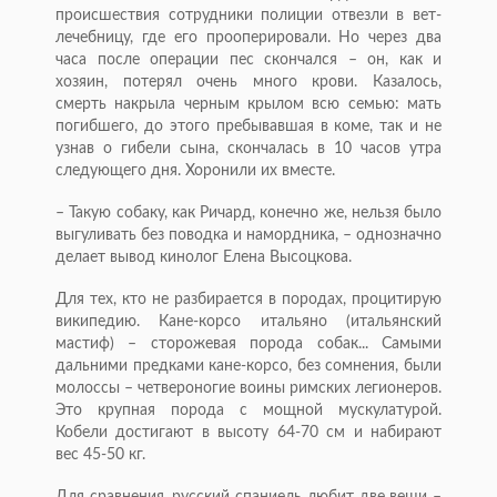
происшествия сотрудники полиции отвезли в вет­
лечебницу, где его прооперировали. Но через два
часа после операции пес скончался – он, как и
хозяин, потерял очень много крови. Казалось,
смерть накрыла черным крылом всю семью: мать
погибшего, до этого пребывавшая в коме, так и не
узнав о гибели сына, скончалась в 10 часов утра
следующего дня. Хоронили их вместе.
– Такую собаку, как Ричард, конечно же, нельзя было
выгуливать без поводка и намордника, – однозначно
делает вывод кинолог Елена Высоцкова.
Для тех, кто не разбирается в породах, процитирую
википедию. Кане-корсо итальяно (итальянский
мастиф) – сторожевая порода собак... Самыми
дальними предками кане-корсо, без сомнения, были
молоссы – четвероногие воины римских легионеров.
Это крупная порода с мощной мускулатурой.
Кобели достигают в высоту 64-70 см и набирают
вес 45-50 кг.