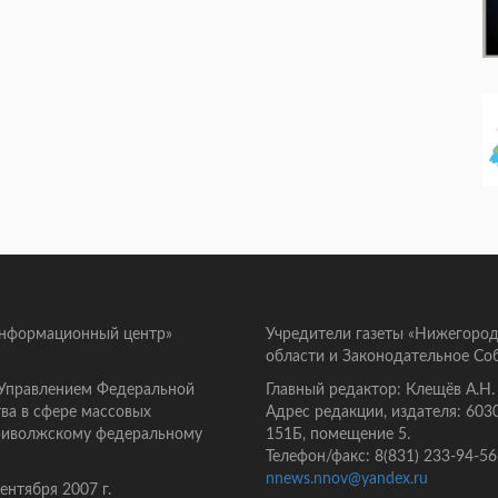
информационный центр»
Учредители газеты «Нижегород
области и Законодательное Со
 Управлением Федеральной
Главный редактор: Клещёв А.Н.
ва в сфере массовых
Адрес редакции, издателя: 603
Приволжскому федеральному
151Б, помещение 5.
Телефон/факс: 8(831) 233-94-56
nnews.nnov@yandex.ru
нтября 2007 г.