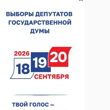
Нижегородская область подписала соглашения с
регионами Киргизии
06.08.2026 15:26
Видели ночь, бежали всю ночь... На
Нижневолжской набережной прошел необычный
забег
06.08.2026 15:25
Они закрыли наш гештальт
06.08.2026 15:05
Нижегородские хирурги выполнили трансоральную
операцию на щитовидной железе
06.08.2026 15:03
Более 30 нижегородцев прошли обучение для
соцконтракта
06.08.2026 14:46