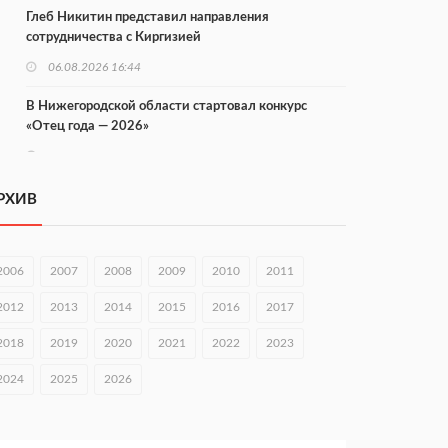
Глеб Никитин представил направления
сотрудничества с Киргизией
06.08.2026 16:44
В Нижегородской области стартовал конкурс
«Отец года — 2026»
06.08.2026 16:37
Городец подписал соглашения с Кара-Кулем и
РХИВ
Токмоком
06.08.2026 16:26
2006
2007
2008
2009
2010
2011
Экспорт продукции АПК Нижегородской области
вырос в 1,9 раза
2012
2013
2014
2015
2016
2017
06.08.2026 16:18
2018
2019
2020
2021
2022
2023
В Нижнем Новгороде открыли фестиваль «Семья
2024
2025
2026
Нижегородская»
06.08.2026 16:08