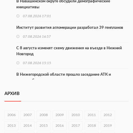
В Навашинском округе обсудили демографические
инициативы
07.08.2026 17:01
Институт развития агломерации разработал 39 генпланов
07.08.2026 16:57
С 8 августа изменят схему движения на въезде в Нижний
Новгород
07.08.2026 15:15
В Нижегородской области прошло заседание АТК и
оперштаба
07.08.2026 14:54
АРХИВ
В Чкаловске спустили на воду «Метеор-120Р»
07.08.2026 14:01
2006
2007
2008
2009
2010
2011
2012
В Нижегородской области выбрали лучшего лесного
2013
2014
2015
2016
2017
2018
2019
пожарного