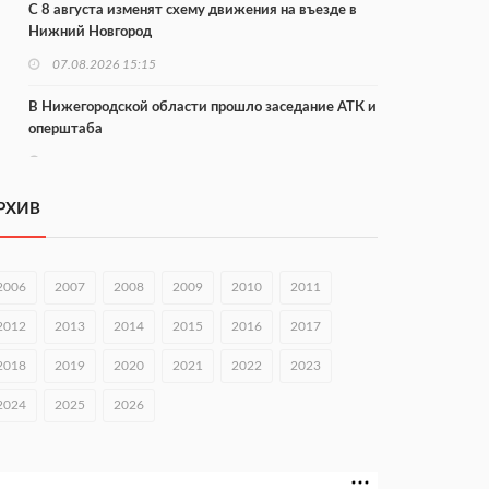
С 8 августа изменят схему движения на въезде в
Нижний Новгород
07.08.2026 15:15
В Нижегородской области прошло заседание АТК и
оперштаба
07.08.2026 14:54
В Чкаловске спустили на воду «Метеор-120Р»
РХИВ
07.08.2026 14:01
В Нижегородской области выбрали лучшего
2006
2007
2008
2009
2010
2011
лесного пожарного
2012
2013
2014
2015
2016
2017
07.08.2026 13:48
2018
2019
2020
2021
2022
2023
В Нижнем Новгороде отметили 70-летие Дня
строителя
2024
2025
2026
07.08.2026 13:15
В Нижегородской области посещаемость