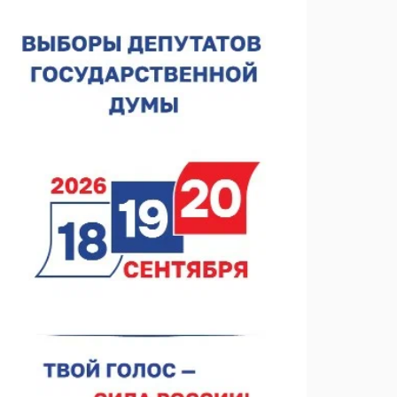
спортобъектов выросла на 28%
07.08.2026 12:15
В Нижнем Новгороде прошло совещание
Росгвардии
07.08.2026 12:04
В Нижегородской области созданы четыре ММЦ
07.08.2026 11:46
Кратковременные перерывы вещания
телерадиопрограмм ожидаются в Нижнем
Новгороде до 16 августа в связи с покраской
07.08.2026 11:20
телебашни
В автобусах Арзамаса устанавливают терминалы
оплаты
07.08.2026 11:03