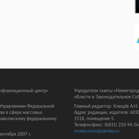
информационный центр»
Учредители газеты «Нижегород
области и Законодательное Со
 Управлением Федеральной
Главный редактор: Клещёв А.Н.
ва в сфере массовых
Адрес редакции, издателя: 603
Приволжскому федеральному
151Б, помещение 5.
Телефон/факс: 8(831) 233-94-56
nnews.nnov@yandex.ru
нтября 2007 г.