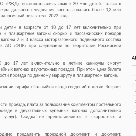
АО «РЖД», воспользовались свыше 20 млн детей. Только в
езда дальнего следования воспользовались более 3,3 млн
 аналогичный показатель 2022 года.
ем детям в возрасте от 10 до 17 лет включительно при
 и плацкартные вагоны скорых и пассажирских поездов
 вагоны 2 и 3 класса моторвагонного подвижного состава
дов АО «ФПК» при следовании по территории Российской
А
 до 17 лет включительно в летние каникулы смогут
пейных вагонах двухэтажных поездов. При этом цена билета
ости проезда по данному маршруту в плацкартном вагоне.
азании тарифа «Полный» и ввода сведений о детях. Возраст
сти проезда, плата за пользование комплектом постельного
роезде в двухэтажных купейных вагонах дополнительно
х услуг). Скидка не предоставляется в скоростных и
одимо предъявить проездной документ и документ,