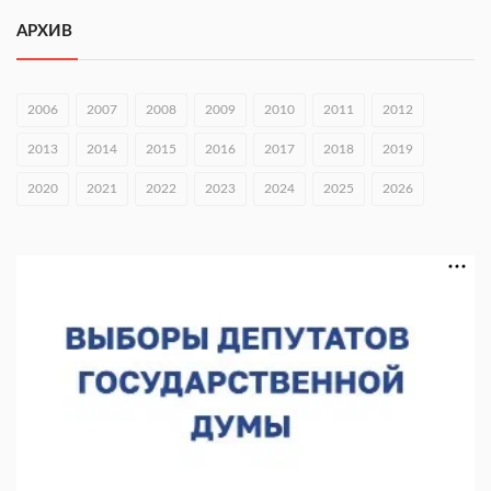
Городец подписал соглашения с Кара-Кулем и Токмоком
АРХИВ
06.08.2026 16:26
Экспорт продукции АПК Нижегородской области вырос в 1,9
раза
2006
2007
2008
2009
2010
2011
2012
06.08.2026 16:18
2013
2014
2015
2016
2017
2018
2019
В Нижнем Новгороде открыли фестиваль «Семья
2020
2021
2022
2023
2024
2025
2026
Нижегородская»
06.08.2026 16:08
Нижегородская область подписала соглашения с регионами
Киргизии
06.08.2026 15:26
Видели ночь, бежали всю ночь... На Нижневолжской
набережной прошел необычный забег
06.08.2026 15:25
Они закрыли наш гештальт