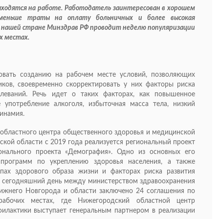
ходятся на работе. Работодатель заинтересован в хорошем
 меньше траты на оплату больничных и более высокая
 в нашей стране Минздрав РФ проводит неделю популяризации
х местах.
вовать созданию на рабочем месте условий, позволяющих
иков, своевременно скорректировать у них факторы риска
олеваний. Речь идет о таких факторах, как повышенное
е употребление алкоголя, избыточная масса тела, низкий
инамия.
 областного центра общественного здоровья и медицинской
ской области с 2019 года реализуется региональный проект
онального проекта «Демография». Одно из основных его
 программ по укреплению здоровья населения, а также
пах здорового образа жизни и факторах риска развития
а сегодняшний день между министерством здравоохранения
ижнего Новгорода и области заключено 24 соглашения по
абочих местах, где Нижегородский областной центр
илактики выступает генеральным партнером в реализации