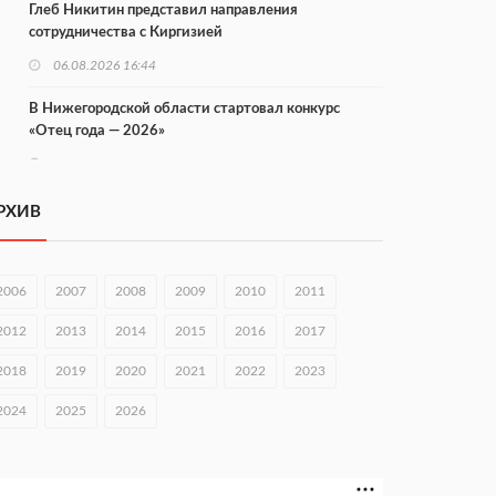
Глеб Никитин представил направления
сотрудничества с Киргизией
06.08.2026 16:44
В Нижегородской области стартовал конкурс
«Отец года — 2026»
06.08.2026 16:37
Городец подписал соглашения с Кара-Кулем и
РХИВ
Токмоком
06.08.2026 16:26
2006
2007
2008
2009
2010
2011
Экспорт продукции АПК Нижегородской области
вырос в 1,9 раза
2012
2013
2014
2015
2016
2017
06.08.2026 16:18
2018
2019
2020
2021
2022
2023
В Нижнем Новгороде открыли фестиваль «Семья
2024
2025
2026
Нижегородская»
06.08.2026 16:08