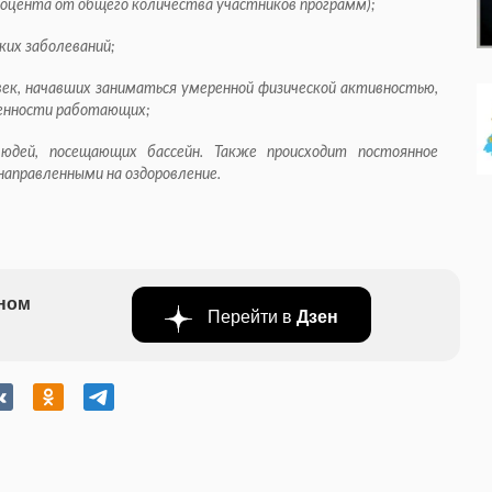
процента от общего количества участников программ);
ких заболеваний;
век, начавших заниматься умеренной физической активностью,
ленности работающих;
юдей, посещающих бассейн. Также происходит постоянное
направленными на оздоровление.
бном
Перейти в
Дзен