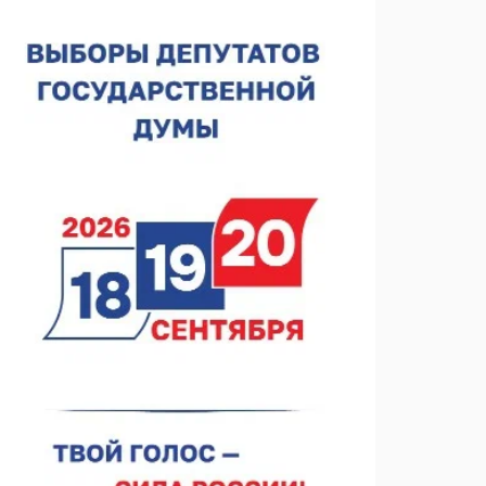
Нижегородская область подписала соглашения с
регионами Киргизии
06.08.2026 15:26
Видели ночь, бежали всю ночь... На
Нижневолжской набережной прошел необычный
забег
06.08.2026 15:25
Они закрыли наш гештальт
06.08.2026 15:05
Нижегородские хирурги выполнили трансоральную
операцию на щитовидной железе
06.08.2026 15:03
Более 30 нижегородцев прошли обучение для
соцконтракта
06.08.2026 14:46