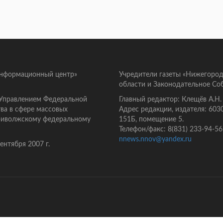
информационный центр»
Учредители газеты «Нижегород
области и Законодательное Со
 Управлением Федеральной
Главный редактор: Клещёв А.Н.
ва в сфере массовых
Адрес редакции, издателя: 603
Приволжскому федеральному
151Б, помещение 5.
Телефон/факс: 8(831) 233-94-56
nnews.nnov@yandex.ru
нтября 2007 г.